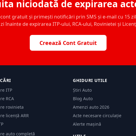
ita niciodată de expirarea act
ont gratuit și primești notificări prin SMS și e-mail cu 15 zile,
zi înainte de expirarea ITP-ului, RCA-ului, Rovinietei și Licen
Creează Cont Gratuit
ICĂRI
GHIDURI UTILE
are ITP
Știri Auto
are RCA
Blog Auto
are rovinieta
Amenzi auto 2026
are licență ARR
Acte necesare circulație
TP
Alerte mașină
are auto completă