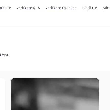
are ITP
Verificare RCA
Verificare rovinieta
Stații ITP
Știr
tent