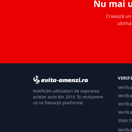
Nu mai u
Creează un c
ultima 
VERIF
Verific
Notificăm utilizatorii de expirarea
Verific
actelor auto din 2019. Îți mulțumim
că ne folosești platforma!
Verific
Verific
Stații I
Verific