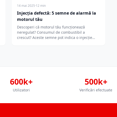
14 mai 2025
·
12 min
Injecția defectă: 5 semne de alarmă la
motorul tău
Descoperi că motorul tău funcționează
neregulat? Consumul de combustibil a
crescut? Aceste semne pot indica o injecție
defectă, problema care…
600k+
500k+
Utilizatori
Verificări efectuate