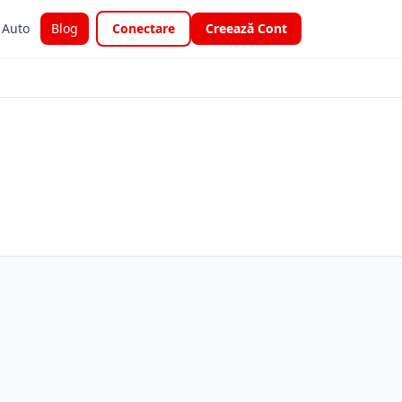
i Auto
Blog
Conectare
Creează Cont