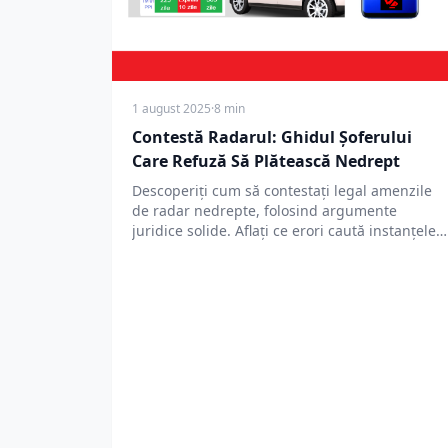
1 august 2025
·
8 min
Contestă Radarul: Ghidul Șoferului
Care Refuză Să Plătească Nedrept
Descoperiți cum să contestați legal amenzile
de radar nedrepte, folosind argumente
juridice solide. Aflați ce erori caută instanțele
în procesele…