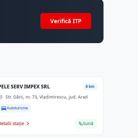
Verifică ITP
PELE SERV IMPEX SRL
8 km
Str. Gării, nr. 73, Vladimirescu, jud. Arad
Autoturisme
Detalii stație
Sună