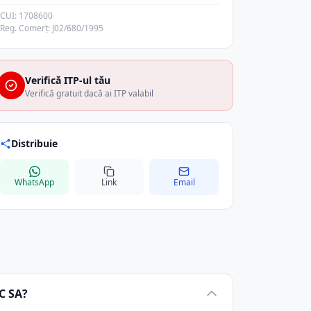
CUI: 1708600
Reg. Comerț: J02/680/1995
Verifică ITP-ul tău
Verifică gratuit dacă ai ITP valabil
Distribuie
WhatsApp
Link
Email
C SA?