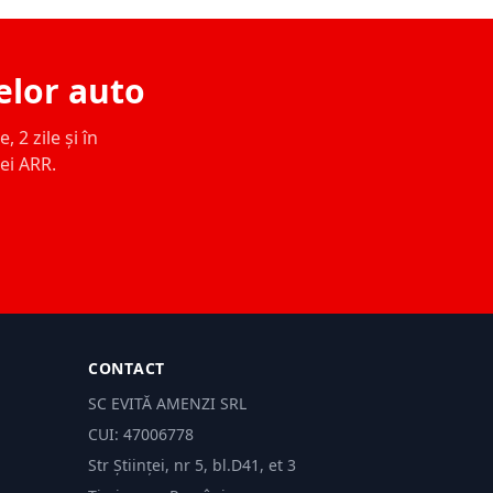
elor auto
 2 zile și în
ței ARR.
CONTACT
SC EVITĂ AMENZI SRL
CUI: 47006778
Str Științei, nr 5, bl.D41, et 3