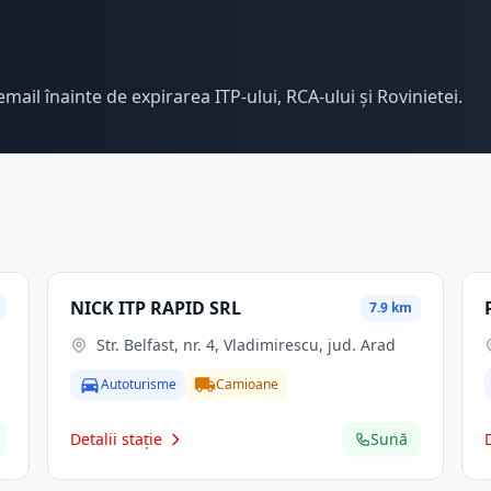
email înainte de expirarea ITP-ului, RCA-ului și Rovinietei.
NICK ITP RAPID SRL
7.9 km
Str. Belfast, nr. 4, Vladimirescu, jud. Arad
Autoturisme
Camioane
Detalii stație
Sună