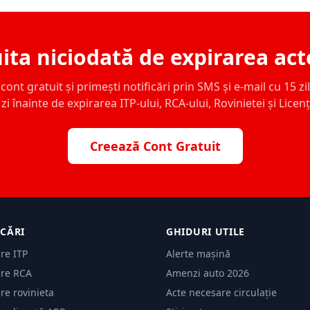
ita niciodată de expirarea act
ont gratuit și primești notificări prin SMS și e-mail cu 15 zile,
zi înainte de expirarea ITP-ului, RCA-ului, Rovinietei și Licen
Creează Cont Gratuit
ICĂRI
GHIDURI UTILE
are ITP
Alerte mașină
are RCA
Amenzi auto 2026
are rovinieta
Acte necesare circulație