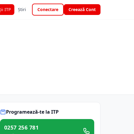
ții ITP
Știri
Conectare
Creează Cont
Programează-te la ITP
0257 256 781