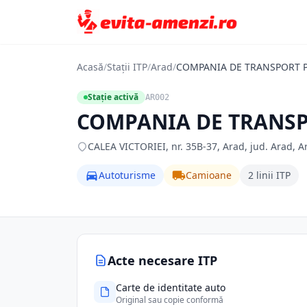
Acasă
/
Stații ITP
/
Arad
/
COMPANIA DE TRANSPORT P
Stație activă
AR002
COMPANIA DE TRANSP
CALEA VICTORIEI, nr. 35B-37, Arad, jud. Arad, A
Autoturisme
Camioane
2 linii ITP
Acte necesare ITP
Carte de identitate auto
Original sau copie conformă