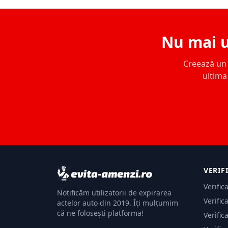
Nu mai u
Creează un c
ultima 
VERIF
Verific
Notificăm utilizatorii de expirarea
Verific
actelor auto din 2019. Îți mulțumim
că ne folosești platforma!
Verific