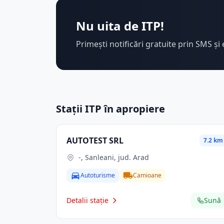
Nu uita de ITP!
Primești notificări gratuite prin SMS și 
Stații ITP în apropiere
AUTOTEST SRL
7.2 km
-, Sanleani, jud. Arad
Autoturisme
Camioane
Detalii stație
Sună