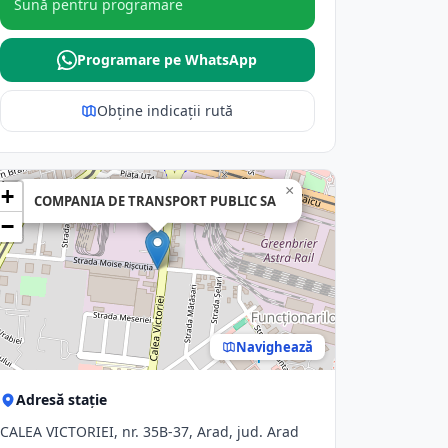
Sună pentru programare
Programare pe WhatsApp
Obține indicații rută
×
+
COMPANIA DE TRANSPORT PUBLIC SA
−
Navighează
Adresă stație
CALEA VICTORIEI, nr. 35B-37, Arad, jud. Arad