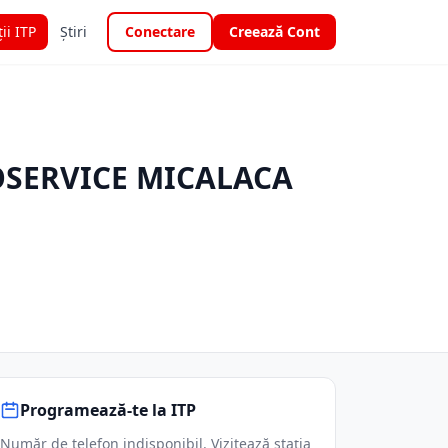
ții ITP
Știri
Conectare
Creează Cont
OSERVICE MICALACA
Programează-te la ITP
Număr de telefon indisponibil. Vizitează stația