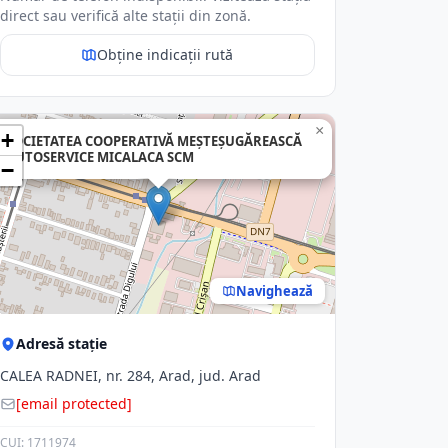
direct sau verifică alte stații din zonă.
Obține indicații rută
×
+
SOCIETATEA COOPERATIVĂ MEŞTEŞUGĂREASCĂ
AUTOSERVICE MICALACA SCM
−
Navighează
Adresă stație
CALEA RADNEI, nr. 284, Arad, jud. Arad
[email protected]
CUI: 1711974