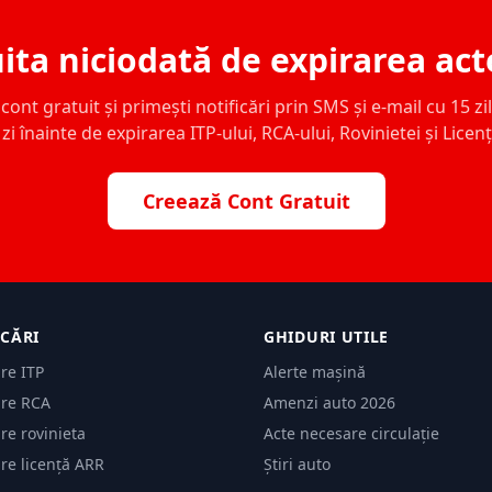
ita niciodată de expirarea act
ont gratuit și primești notificări prin SMS și e-mail cu 15 zile,
zi înainte de expirarea ITP-ului, RCA-ului, Rovinietei și Licen
Creează Cont Gratuit
ICĂRI
GHIDURI UTILE
are ITP
Alerte mașină
are RCA
Amenzi auto 2026
are rovinieta
Acte necesare circulație
are licență ARR
Știri auto