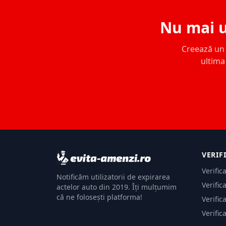
Nu mai u
Creează un c
ultima 
VERIF
Verific
Notificăm utilizatorii de expirarea
Verific
actelor auto din 2019. Îți mulțumim
că ne folosești platforma!
Verific
Verific