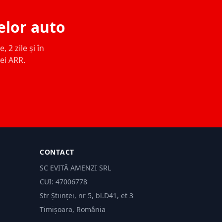
elor auto
 2 zile și în
ței ARR.
CONTACT
SC EVITĂ AMENZI SRL
CUI: 47006778
Str Științei, nr 5, bl.D41, et 3
Timișoara, România