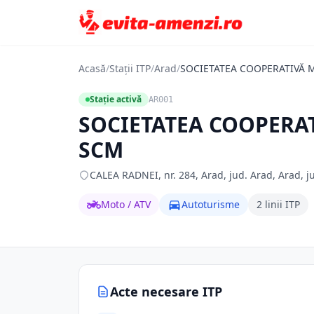
Acasă
/
Stații ITP
/
Arad
/
SOCIETATEA COOPERATIVĂ 
Stație activă
AR001
SOCIETATEA COOPERA
SCM
CALEA RADNEI, nr. 284, Arad, jud. Arad, Arad, j
Moto / ATV
Autoturisme
2 linii ITP
Acte necesare ITP