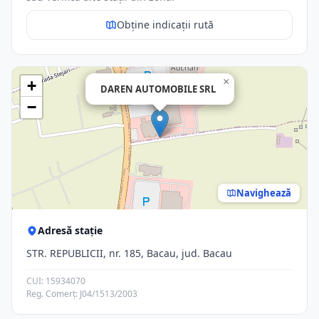
Obține indicații rută
×
+
DAREN AUTOMOBILE SRL
−
Navighează
Adresă stație
STR. REPUBLICII, nr. 185, Bacau, jud. Bacau
CUI: 15934070
Reg. Comerț: J04/1513/2003