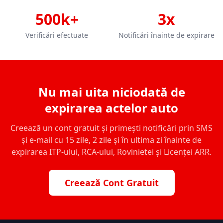
500k+
3x
Verificări efectuate
Notificări înainte de expirare
Nu mai uita niciodată de
expirarea actelor auto
Creează un cont gratuit și primești notificări prin SMS
și e-mail cu 15 zile, 2 zile și în ultima zi înainte de
expirarea ITP-ului, RCA-ului, Rovinietei și Licenței ARR.
Creează Cont Gratuit