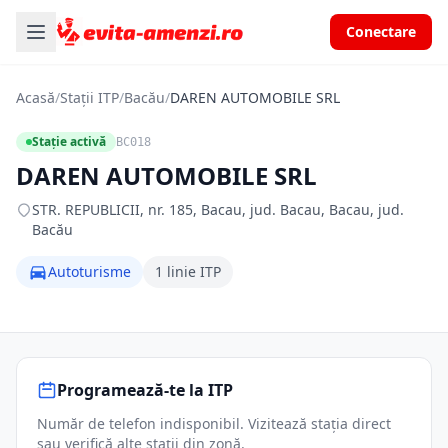
Conectare
Acasă
/
Stații ITP
/
Bacău
/
DAREN AUTOMOBILE SRL
Stație activă
BC018
DAREN AUTOMOBILE SRL
STR. REPUBLICII, nr. 185, Bacau, jud. Bacau, Bacau, jud.
Bacău
Autoturisme
1 linie ITP
Programează-te la ITP
Număr de telefon indisponibil. Vizitează stația direct
sau verifică alte stații din zonă.