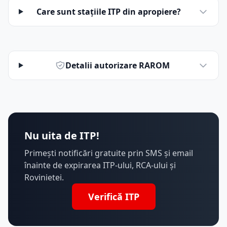
Care sunt stațiile ITP din apropiere?
Detalii autorizare RAROM
Nu uita de ITP!
Primești notificări gratuite prin SMS și email
înainte de expirarea ITP-ului, RCA-ului și
Rovinietei.
Verifică ITP