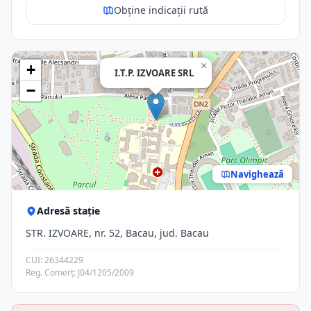
Obține indicații rută
×
+
I.T.P. IZVOARE SRL
−
Navighează
Adresă stație
STR. IZVOARE, nr. 52, Bacau, jud. Bacau
CUI: 26344229
Reg. Comerț: J04/1205/2009