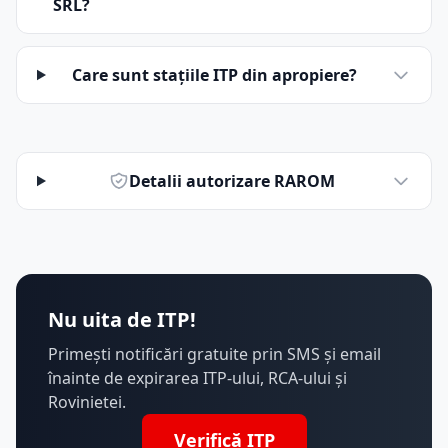
SRL?
Care sunt stațiile ITP din apropiere?
Detalii autorizare RAROM
Nu uita de ITP!
Primești notificări gratuite prin SMS și email
înainte de expirarea ITP-ului, RCA-ului și
Rovinietei.
Verifică ITP