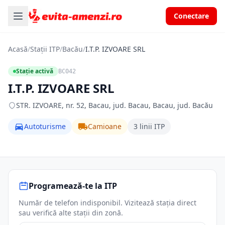
Conectare
Acasă
/
Stații ITP
/
Bacău
/
I.T.P. IZVOARE SRL
Stație activă
BC042
I.T.P. IZVOARE SRL
STR. IZVOARE, nr. 52, Bacau, jud. Bacau, Bacau, jud. Bacău
Autoturisme
Camioane
3 linii ITP
Programează-te la ITP
Număr de telefon indisponibil. Vizitează stația direct
sau verifică alte stații din zonă.