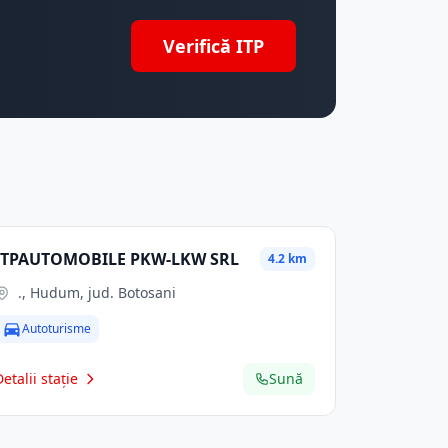
Verifică ITP
ITPAUTOMOBILE PKW-LKW SRL
4.2 km
., Hudum, jud. Botosani
Autoturisme
Detalii stație
Sună