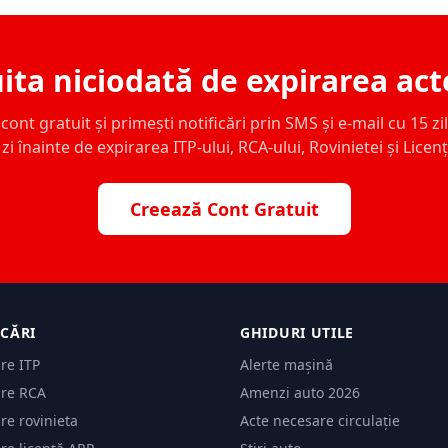
ita niciodată de expirarea act
ont gratuit și primești notificări prin SMS și e-mail cu 15 zile,
zi înainte de expirarea ITP-ului, RCA-ului, Rovinietei și Licen
Creează Cont Gratuit
ICĂRI
GHIDURI UTILE
are ITP
Alerte mașină
are RCA
Amenzi auto 2026
are rovinieta
Acte necesare circulație