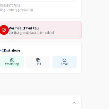
CUI: 38767842
Reg. Comerț: J7/46/2018
Verifică ITP-ul tău
Verifică gratuit dacă ai ITP valabil
Distribuie
WhatsApp
Link
Email