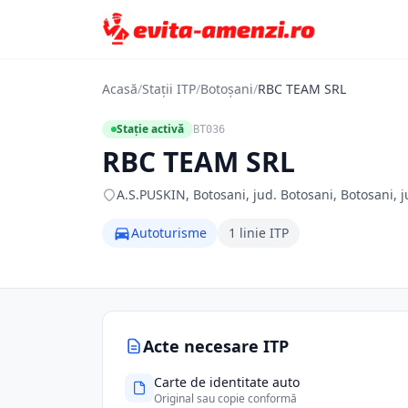
Acasă
/
Stații ITP
/
Botoșani
/
RBC TEAM SRL
Stație activă
BT036
RBC TEAM SRL
A.S.PUSKIN, Botosani, jud. Botosani, Botosani, j
Autoturisme
1 linie ITP
Acte necesare ITP
Carte de identitate auto
Original sau copie conformă