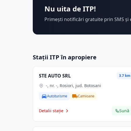
Nu uita de ITP!
Primești notificări gratuite prin SMS și 
Stații ITP în apropiere
STE AUTO SRL
3.7 km
-, nr. -, Rosiori, jud. Botosani
Autoturisme
Camioane
Detalii stație
Sună