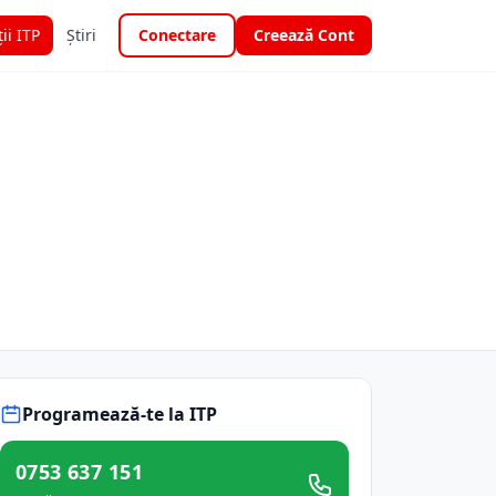
ții ITP
Știri
Conectare
Creează Cont
Programează-te la ITP
0753 637 151