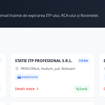
email înainte de expirarea ITP-ului, RCA-ului și Rovinietei.
STATIE ITP PROFESIONAL S.R.L.
3.8 km
PRINCIPALA, Hudum, jud. Botosani
Autoturisme
Detalii stație
Sună