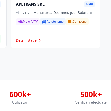
APETRANS SRL
6 km
-, nr. -, Manastirea Doamnei, jud. Botosani
Moto / ATV
Autoturisme
Camioane
Detalii stație
600k+
500k+
Utilizatori
Verificări efectuate