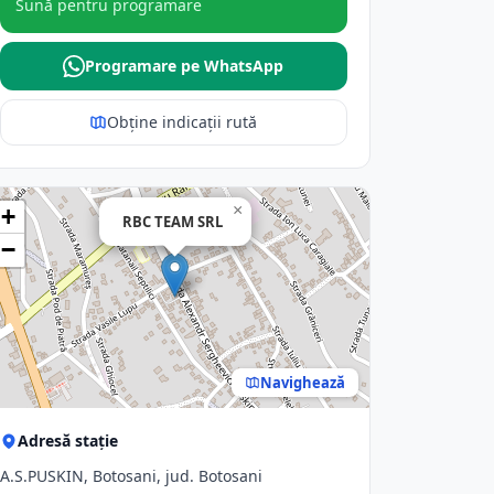
Sună pentru programare
Programare pe WhatsApp
Obține indicații rută
×
+
RBC TEAM SRL
−
Navighează
Adresă stație
A.S.PUSKIN, Botosani, jud. Botosani