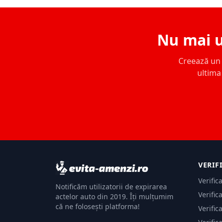
Nu mai u
Creează un c
ultima 
VERIF
Verific
Notificăm utilizatorii de expirarea
Verific
actelor auto din 2019. Îți mulțumim
că ne folosești platforma!
Verific