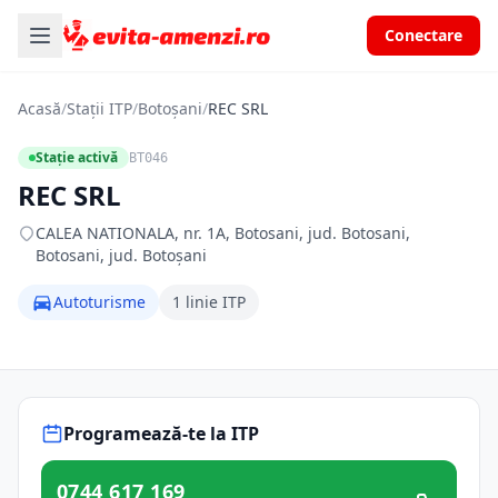
Conectare
Acasă
/
Stații ITP
/
Botoșani
/
REC SRL
Stație activă
BT046
REC SRL
CALEA NATIONALA, nr. 1A, Botosani, jud. Botosani,
Botosani, jud. Botoșani
Autoturisme
1 linie ITP
Programează-te la ITP
0744 617 169