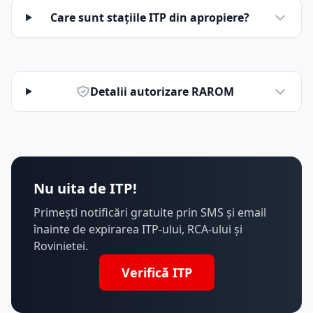
Care sunt stațiile ITP din apropiere?
Detalii autorizare RAROM
Nu uita de ITP!
Primești notificări gratuite prin SMS și email
înainte de expirarea ITP-ului, RCA-ului și
Rovinietei.
Verifică ITP