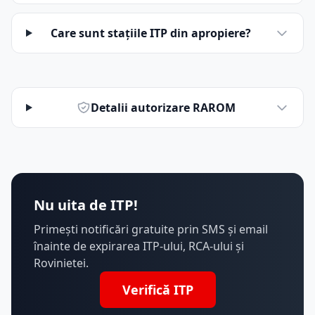
Care sunt stațiile ITP din apropiere?
Detalii autorizare RAROM
Nu uita de ITP!
Primești notificări gratuite prin SMS și email
înainte de expirarea ITP-ului, RCA-ului și
Rovinietei.
Verifică ITP