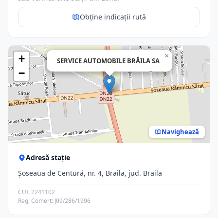
Obține indicații rută
×
+
SERVICE AUTOMOBILE BRĂILA SA
−
Navighează
Adresă stație
Şoseaua de Centură, nr. 4, Braila, jud. Braila
CUI: 2241102
Reg. Comerț: J09/286/1996