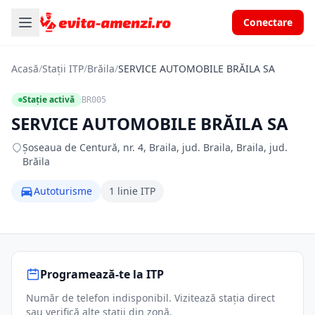
Conectare
Acasă
/
Stații ITP
/
Brăila
/
SERVICE AUTOMOBILE BRĂILA SA
Stație activă
BR005
SERVICE AUTOMOBILE BRĂILA SA
Şoseaua de Centură, nr. 4, Braila, jud. Braila, Braila, jud.
Brăila
Autoturisme
1 linie ITP
Programează-te la ITP
Număr de telefon indisponibil. Vizitează stația direct
sau verifică alte stații din zonă.