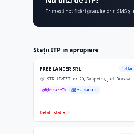
Nu uita de ITP!
Primești notificări gratuite prin SMS și 
Stații ITP în apropiere
FREE LANCER SRL
1.4 km
STR. LIVEZII, nr. 29, Sanpetru, jud. Brasov
Moto / ATV
Autoturisme
Detalii stație