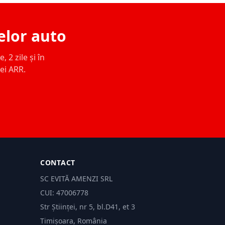
elor auto
 2 zile și în
ței ARR.
CONTACT
SC EVITĂ AMENZI SRL
CUI: 47006778
Str Științei, nr 5, bl.D41, et 3
Timișoara, România