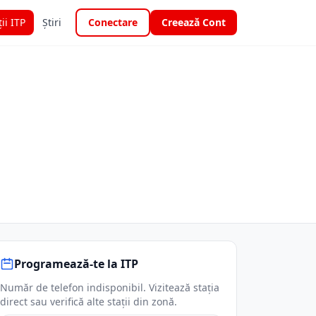
ții ITP
Știri
Conectare
Creează Cont
Programează-te la ITP
Număr de telefon indisponibil. Vizitează stația
direct sau verifică alte stații din zonă.