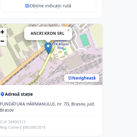
Obține indicații rută
×
+
ANCRI KRON SRL
−
Navighează
Adresă stație
FUNDĂTURA HĂRMANULUI, nr. 7D, Brasov, jud.
Brasov
CUI: 38890313
Reg. Comerț: J08/388/2018