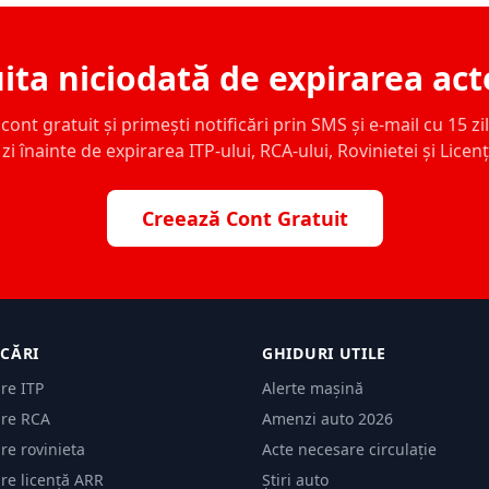
ita niciodată de expirarea act
ont gratuit și primești notificări prin SMS și e-mail cu 15 zile,
zi înainte de expirarea ITP-ului, RCA-ului, Rovinietei și Licen
Creează Cont Gratuit
ICĂRI
GHIDURI UTILE
are ITP
Alerte mașină
are RCA
Amenzi auto 2026
are rovinieta
Acte necesare circulație
are licență ARR
Știri auto