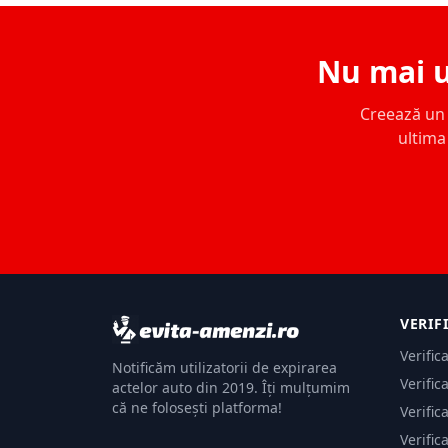
Nu mai u
Creează un c
ultima 
VERIF
Verific
Notificăm utilizatorii de expirarea
Verific
actelor auto din 2019. Îți mulțumim
că ne folosești platforma!
Verific
Verific