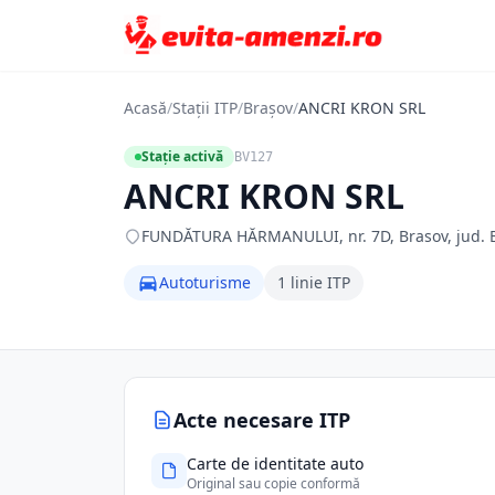
Acasă
/
Stații ITP
/
Brașov
/
ANCRI KRON SRL
Stație activă
BV127
ANCRI KRON SRL
FUNDĂTURA HĂRMANULUI, nr. 7D, Brasov, jud. Br
Autoturisme
1 linie ITP
Acte necesare ITP
Carte de identitate auto
Original sau copie conformă