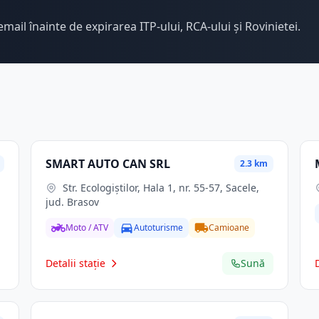
email înainte de expirarea ITP-ului, RCA-ului și Rovinietei.
SMART AUTO CAN SRL
2.3 km
Str. Ecologiştilor, Hala 1, nr. 55-57, Sacele,
jud. Brasov
Moto / ATV
Autoturisme
Camioane
Detalii stație
Sună