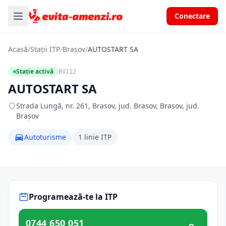
Conectare
Acasă
/
Stații ITP
/
Brașov
/
AUTOSTART SA
Stație activă
BV112
AUTOSTART SA
Strada Lungă, nr. 261, Brasov, jud. Brasov, Brasov, jud.
Brașov
Autoturisme
1 linie ITP
Programează-te la ITP
0744 650 051