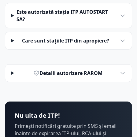
Este autorizată stația ITP AUTOSTART
SA?
Care sunt stațiile ITP din apropiere?
Detalii autorizare RAROM
Nu uita de ITP!
Primești notificări gratuite prin SMS și email
înainte de expirarea ITP-ului, RCA-ului și