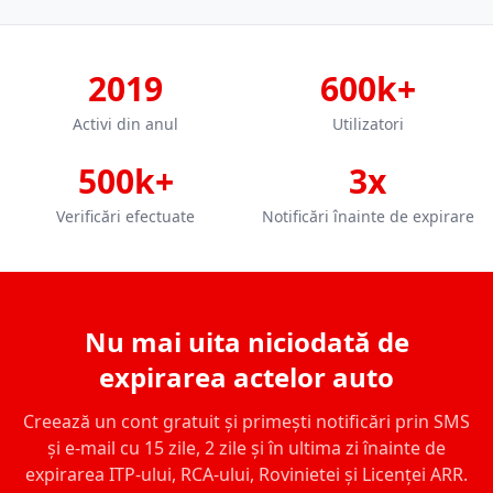
2019
600k+
Activi din anul
Utilizatori
500k+
3x
Verificări efectuate
Notificări înainte de expirare
Nu mai uita niciodată de
expirarea actelor auto
Creează un cont gratuit și primești notificări prin SMS
și e-mail cu 15 zile, 2 zile și în ultima zi înainte de
expirarea ITP-ului, RCA-ului, Rovinietei și Licenței ARR.