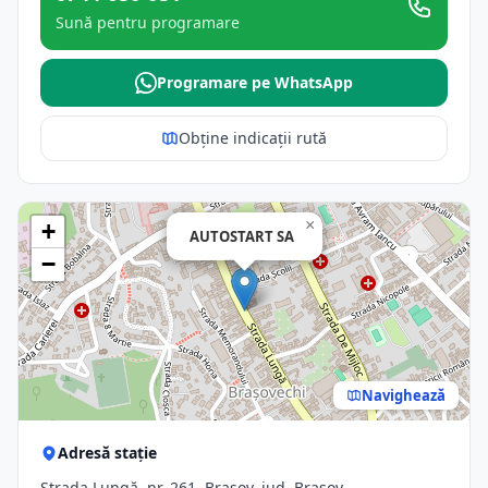
Sună pentru programare
Programare pe WhatsApp
Obține indicații rută
×
+
AUTOSTART SA
−
Navighează
Adresă stație
Strada Lungă, nr. 261, Brasov, jud. Brasov