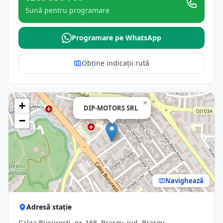
Sună pentru programare
Programare pe WhatsApp
Obține indicații rută
×
+
DIP-MOTORS SRL
−
Navighează
Adresă stație
Calea Bucureşti, nr. 168, Brasov, jud. Brasov