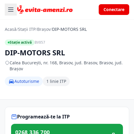
Conectare
Acasă
/
Stații ITP
/
Brașov
/
DIP-MOTORS SRL
Stație activă
BV057
DIP-MOTORS SRL
Calea Bucureşti, nr. 168, Brasov, jud. Brasov, Brasov, jud.
Brașov
Autoturisme
1 linie ITP
Programează-te la ITP
0268 336 700