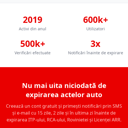
2019
600k+
Activi din anul
Utilizatori
500k+
3x
Verificări efectuate
Notificări înainte de expirare
Nu mai uita niciodată de
expirarea actelor auto
Creează un cont gratuit și primești notificări prin SMS
și e-mail cu 15 zile, 2 zile și în ultima zi înainte de
expirarea ITP-ului, RCA-ului, Rovinietei și Licenței ARR.