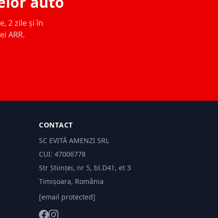
elor auto
 2 zile și în
ței ARR.
CONTACT
SC EVITĂ AMENZI SRL
CUI: 47006778
Str Științei, nr 5, bl.D41, et 3
Timișoara, România
[email protected]