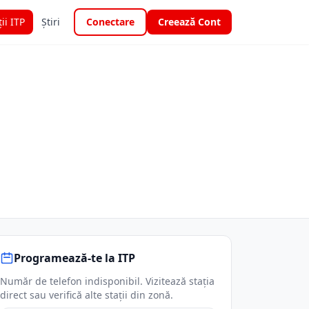
ții ITP
Știri
Conectare
Creează Cont
Programează-te la ITP
Număr de telefon indisponibil. Vizitează stația
direct sau verifică alte stații din zonă.