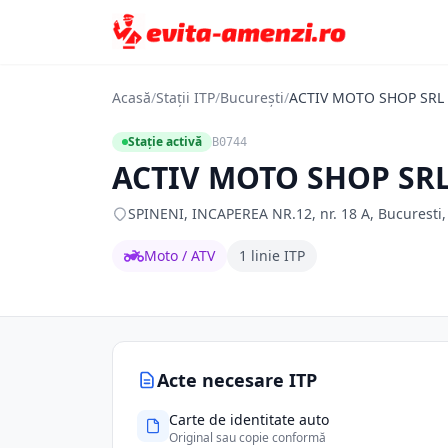
Acasă
/
Stații ITP
/
București
/
ACTIV MOTO SHOP SRL
Stație activă
B0744
ACTIV MOTO SHOP SR
SPINENI, INCAPEREA NR.12, nr. 18 A, Bucuresti, 
Moto / ATV
1 linie ITP
Acte necesare ITP
Carte de identitate auto
Original sau copie conformă