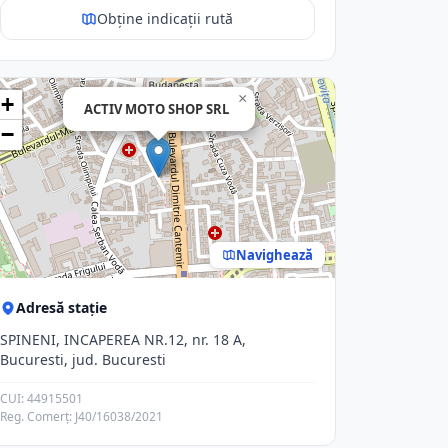
Obține indicații rută
×
+
ACTIV MOTO SHOP SRL
−
Navighează
Adresă stație
SPINENI, INCAPEREA NR.12, nr. 18 A,
Bucuresti, jud. Bucuresti
CUI: 44915501
Reg. Comerț: J40/16038/2021