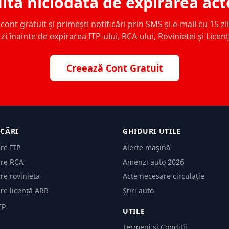
ita niciodată de expirarea act
ont gratuit și primești notificări prin SMS și e-mail cu 15 zile,
zi înainte de expirarea ITP-ului, RCA-ului, Rovinietei și Licen
Creează Cont Gratuit
ICĂRI
GHIDURI UTILE
are ITP
Alerte mașină
are RCA
Amenzi auto 2026
are rovinieta
Acte necesare circulație
are licență ARR
Știri auto
TP
UTILE
Termeni și Condiții