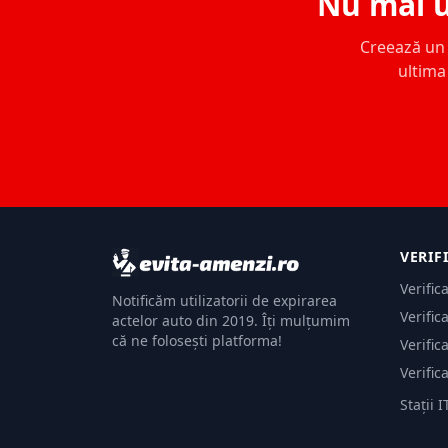
Nu mai u
Creează un c
ultima 
VERIF
Verific
Notificăm utilizatorii de expirarea
Verific
actelor auto din 2019. Îți mulțumim
că ne folosești platforma!
Verific
Verific
Stații I