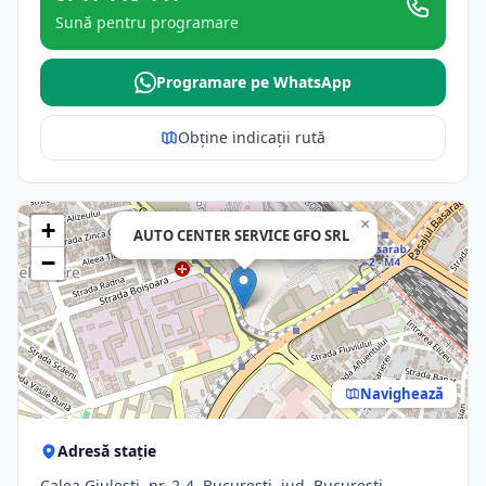
Sună pentru programare
Programare pe WhatsApp
Obține indicații rută
×
+
AUTO CENTER SERVICE GFO SRL
−
Navighează
Adresă stație
Calea Giuleşti, nr. 2-4, Bucuresti, jud. Bucuresti