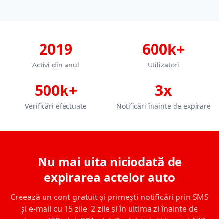
2019
600k+
Activi din anul
Utilizatori
500k+
3x
Verificări efectuate
Notificări înainte de expirare
Nu mai uita niciodată de
expirarea actelor auto
Creează un cont gratuit și primești notificări prin SMS
și e-mail cu 15 zile, 2 zile și în ultima zi înainte de