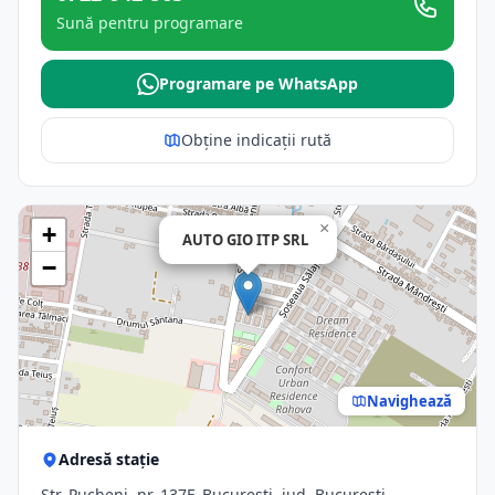
Sună pentru programare
Programare pe WhatsApp
Obține indicații rută
×
+
AUTO GIO ITP SRL
−
Navighează
Adresă stație
Str. Pucheni, nr. 137F, Bucuresti, jud. Bucuresti