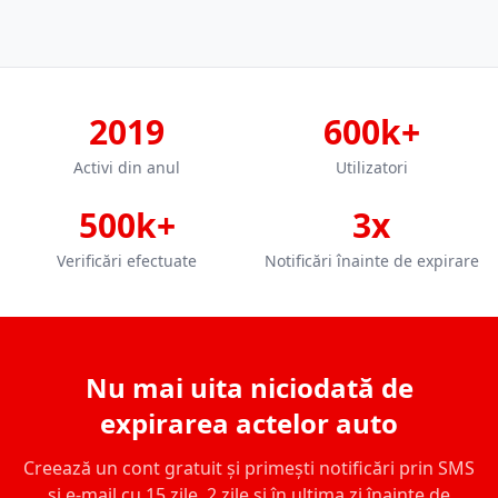
2019
600k+
Activi din anul
Utilizatori
500k+
3x
Verificări efectuate
Notificări înainte de expirare
Nu mai uita niciodată de
expirarea actelor auto
Creează un cont gratuit și primești notificări prin SMS
și e-mail cu 15 zile, 2 zile și în ultima zi înainte de