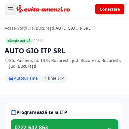
Conectare
Acasă
/
Stații ITP
/
București
/
AUTO GIO ITP SRL
Stație activă
B0544
AUTO GIO ITP SRL
Str. Pucheni, nr. 137F, Bucuresti, jud. Bucuresti, Bucuresti,
jud. București
Autoturisme
1 linie ITP
Programează-te la ITP
0722 642 863