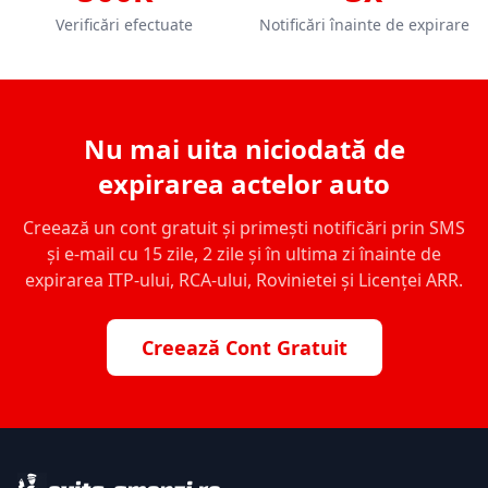
Verificări efectuate
Notificări înainte de expirare
Nu mai uita niciodată de
expirarea actelor auto
Creează un cont gratuit și primești notificări prin SMS
și e-mail cu 15 zile, 2 zile și în ultima zi înainte de
expirarea ITP-ului, RCA-ului, Rovinietei și Licenței ARR.
Creează Cont Gratuit