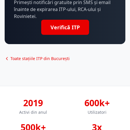
Primești notificări gratuite prin SMS și email
înainte de expirarea ITP-ului, RCA-ului și
Rovinietei.
Verifică ITP
Toate stațiile ITP din București
2019
600k+
Activi din anul
Utilizatori
500k+
3x