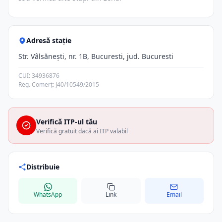
Adresă stație
Str. Vâlsăneşti, nr. 1B, Bucuresti, jud. Bucuresti
CUI: 34936876
Reg. Comerț: J40/10549/2015
Verifică ITP-ul tău
Verifică gratuit dacă ai ITP valabil
Distribuie
WhatsApp
Link
Email