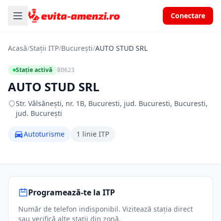
Conectare
Acasă
/
Stații ITP
/
București
/
AUTO STUD SRL
Stație activă
B0623
AUTO STUD SRL
Str. Vâlsăneşti, nr. 1B, Bucuresti, jud. Bucuresti, Bucuresti,
jud. București
Autoturisme
1 linie ITP
Programează-te la ITP
Număr de telefon indisponibil. Vizitează stația direct
sau verifică alte stații din zonă.