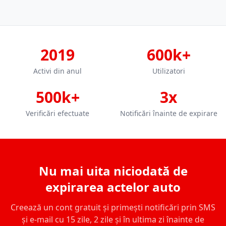
2019
600k+
Activi din anul
Utilizatori
500k+
3x
Verificări efectuate
Notificări înainte de expirare
Nu mai uita niciodată de
expirarea actelor auto
Creează un cont gratuit și primești notificări prin SMS
și e-mail cu 15 zile, 2 zile și în ultima zi înainte de