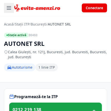
Conectare
Acasă
/
Stații ITP
/
București
/
AUTONET SRL
Stație activă
B0460
AUTONET SRL
Calea Giuleşti, nr. 121J, Bucuresti, jud. Bucuresti, Bucuresti,
jud. București
Autoturisme
1 linie ITP
Programează-te la ITP
0212 219 138