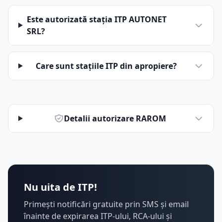
Este autorizată stația ITP AUTONET
SRL?
Care sunt stațiile ITP din apropiere?
Detalii autorizare RAROM
Nu uita de ITP!
Primești notificări gratuite prin SMS și email
înainte de expirarea ITP-ului, RCA-ului și