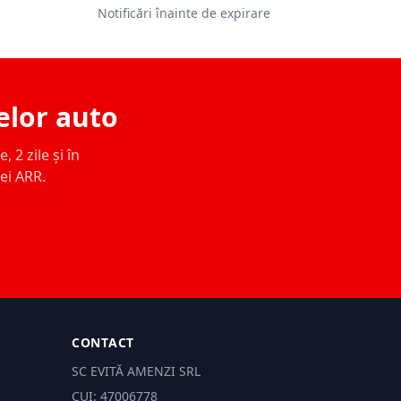
Notificări înainte de expirare
elor auto
 2 zile și în
ței ARR.
CONTACT
SC EVITĂ AMENZI SRL
CUI: 47006778