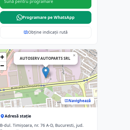
Sună pentru programare
Programare pe WhatsApp
Obține indicații rută
×
+
AUTOSERV AUTOPARTS SRL
−
Navighează
Adresă stație
B-dul. Timişoara, nr. 76 A-D, Bucuresti, jud.