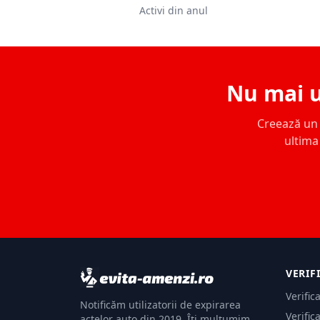
Activi din anul
Nu mai u
Creează un c
ultima 
VERIF
Verific
Notificăm utilizatorii de expirarea
Verific
actelor auto din 2019. Îți mulțumim