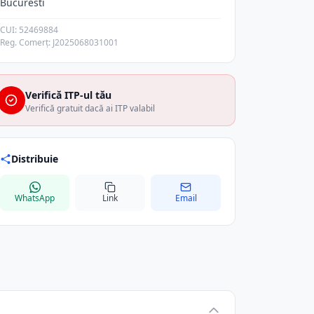
Bucuresti
CUI: 52469884
Reg. Comerț: J2025068031001
Verifică ITP-ul tău
Verifică gratuit dacă ai ITP valabil
Distribuie
WhatsApp
Link
Email