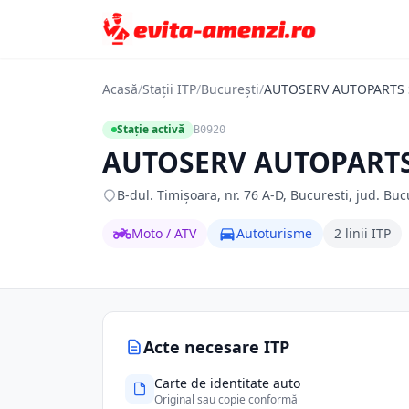
Acasă
/
Stații ITP
/
București
/
AUTOSERV AUTOPARTS 
Stație activă
B0920
AUTOSERV AUTOPARTS
B-dul. Timişoara, nr. 76 A-D, Bucuresti, jud. Buc
Moto / ATV
Autoturisme
2 linii ITP
Acte necesare ITP
Carte de identitate auto
Original sau copie conformă