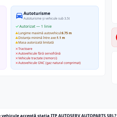
Autoturisme
Autoturisme și vehicule sub 3.5t
Autorizat — 1 linie
Lungime maximă autovehicul:
6.75 m
Distanța minimă între axe:
1.1 m
Masa autorizată limitată
Tractoare
Autovehicule fără servofrână
Vehicule tractate (remorci)
Autovehicule GNC (gaz natural comprimat)
e vehicule acceptă stația ITP AUTOSERV AUTOPARTS SRL?