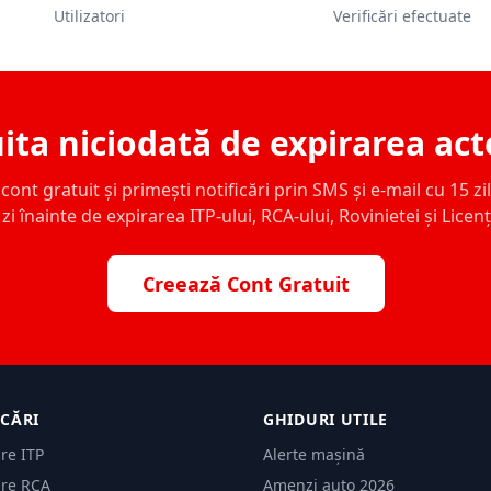
Utilizatori
Verificări efectuate
ita niciodată de expirarea act
ont gratuit și primești notificări prin SMS și e-mail cu 15 zile,
zi înainte de expirarea ITP-ului, RCA-ului, Rovinietei și Licen
Creează Cont Gratuit
ICĂRI
GHIDURI UTILE
are ITP
Alerte mașină
are RCA
Amenzi auto 2026