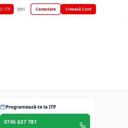
ții ITP
Știri
Conectare
Creează Cont
Programează-te la ITP
0745 637 781