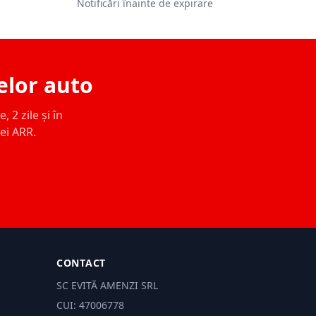
Notificări înainte de expirare
elor auto
 2 zile și în
ței ARR.
CONTACT
SC EVITĂ AMENZI SRL
CUI: 47006778