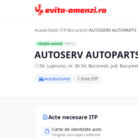
Acasă
/
Stații ITP
/
București
/
AUTOSERV AUTOPARTS 
Stație activă
B0921
AUTOSERV AUTOPARTS
Str. Lujerului, nr. 30-34, Bucuresti, jud. Bucures
Autoturisme
1 linie ITP
Acte necesare ITP
Carte de identitate auto
Original sau copie conformă