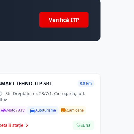
Verifică ITP
SMART TEHNIC ITP SRL
0.9 km
Str. Dreptăţii, nr. 23/7/1, Ciorogarla, jud.
Ilfov
Moto / ATV
Autoturisme
Camioane
Detalii stație
Sună