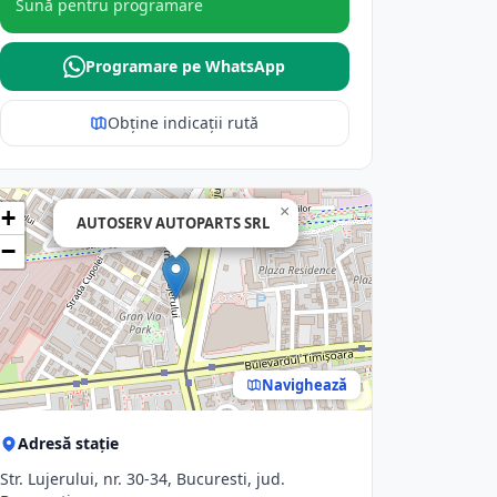
Sună pentru programare
Programare pe WhatsApp
Obține indicații rută
×
+
AUTOSERV AUTOPARTS SRL
−
Navighează
Adresă stație
Str. Lujerului, nr. 30-34, Bucuresti, jud.