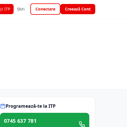
ții ITP
Știri
Conectare
Creează Cont
Programează-te la ITP
0745 637 781