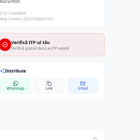
Bucuresti
CUI: 52469884
Reg. Comerț: /J2025068031001
Verifică ITP-ul tău
Verifică gratuit dacă ai ITP valabil
Distribuie
WhatsApp
Link
Email