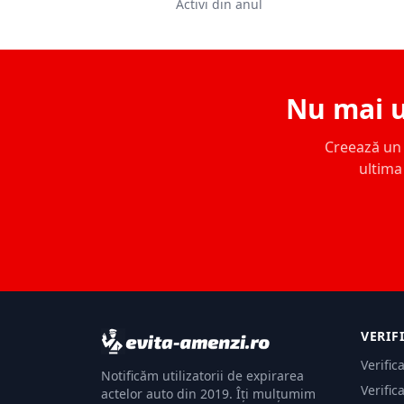
Activi din anul
Nu mai u
Creează un c
ultima 
VERIF
Verific
Notificăm utilizatorii de expirarea
Verific
actelor auto din 2019. Îți mulțumim