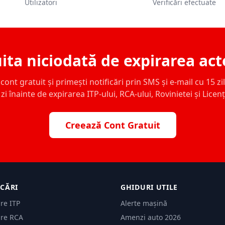
Utilizatori
Verificări efectuate
ita niciodată de expirarea act
ont gratuit și primești notificări prin SMS și e-mail cu 15 zile,
zi înainte de expirarea ITP-ului, RCA-ului, Rovinietei și Licen
Creează Cont Gratuit
ICĂRI
GHIDURI UTILE
are ITP
Alerte mașină
are RCA
Amenzi auto 2026