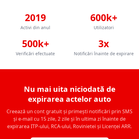
2019
600k+
Activi din anul
Utilizatori
500k+
3x
Verificări efectuate
Notificări înainte de expirare
Nu mai uita niciodată de
expirarea actelor auto
Creează un cont gratuit și primești notificări prin SMS
și e-mail cu 15 zile, 2 zile și în ultima zi înainte de
expirarea ITP-ului, RCA-ului, Rovinietei și Licenței ARR.