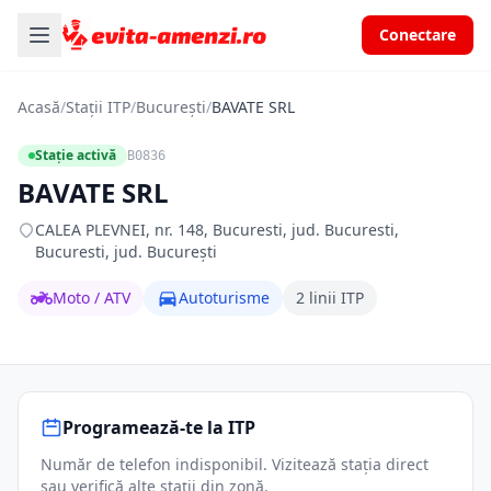
Conectare
Acasă
/
Stații ITP
/
București
/
BAVATE SRL
Stație activă
B0836
BAVATE SRL
CALEA PLEVNEI, nr. 148, Bucuresti, jud. Bucuresti,
Bucuresti, jud. București
Moto / ATV
Autoturisme
2 linii ITP
Programează-te la ITP
Număr de telefon indisponibil. Vizitează stația direct
sau verifică alte stații din zonă.