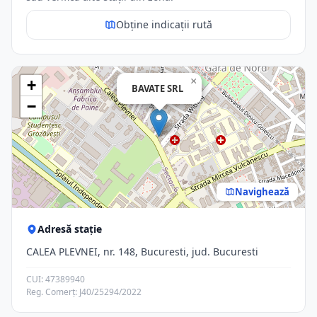
Obține indicații rută
×
+
BAVATE SRL
−
Navighează
Adresă stație
CALEA PLEVNEI, nr. 148, Bucuresti, jud. Bucuresti
CUI: 47389940
Reg. Comerț: J40/25294/2022