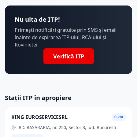
Nu uita de ITP!
Primești notificări gratuite prin SMS și email
înainte de expirarea ITP-ului, RCA-ului și
Rovinietei.
Verifică ITP
Stații ITP în apropiere
KING EUROSERVICESRL
0 km
BD. BASARABIA, nr. 250, Sector 3, jud. Bucuresti