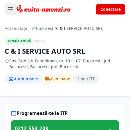
Conectare
Acasă
/
Stații ITP
/
București
/
C & I SERVICE AUTO SRL
Stație activă
B0276
C & I SERVICE AUTO SRL
Şos. Dudeşti-Pantelimon, nr. 101-107, Bucuresti, jud.
Bucuresti, Bucuresti, jud. București
Autoturisme
Camioane
2 linii ITP
Programează-te la ITP
0212 554 208