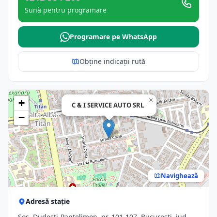
Sună pentru programare
Programare pe WhatsApp
Obține indicații rută
×
+
C & I SERVICE AUTO SRL
−
Navighează
Adresă stație
Şos. Dudeşti-Pantelimon, nr. 101-107, Bucuresti, jud.