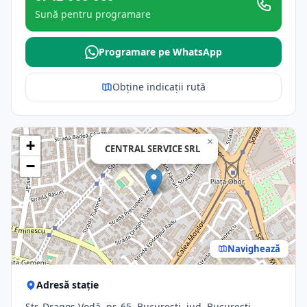
Sună pentru programare
Programare pe WhatsApp
Obține indicații rută
×
+
CENTRAL SERVICE SRL
−
Navighează
Adresă stație
Str. Dragoş Vodă, nr. 65, Bucuresti, jud. Bucuresti