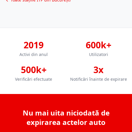
2019
600k+
Activi din anul
Utilizatori
500k+
3x
Verificări efectuate
Notificări înainte de expirare
Nu mai uita niciodată de
expirarea actelor auto