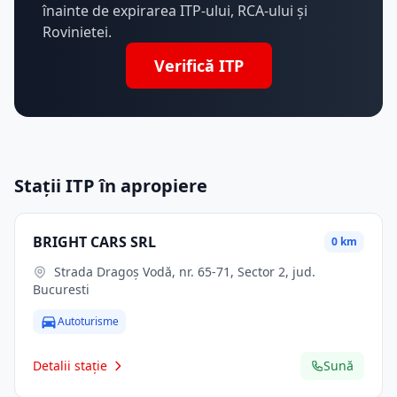
înainte de expirarea ITP-ului, RCA-ului și
Rovinietei.
Verifică ITP
Stații ITP în apropiere
BRIGHT CARS SRL
0 km
Strada Dragoș Vodă, nr. 65-71, Sector 2, jud.
Bucuresti
Autoturisme
Detalii stație
Sună