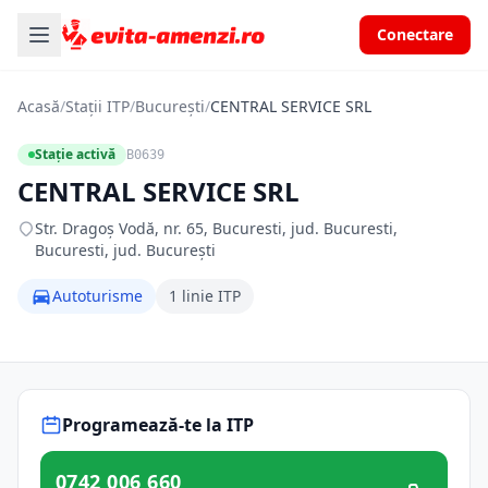
Conectare
Acasă
/
Stații ITP
/
București
/
CENTRAL SERVICE SRL
Stație activă
B0639
CENTRAL SERVICE SRL
Str. Dragoş Vodă, nr. 65, Bucuresti, jud. Bucuresti,
Bucuresti, jud. București
Autoturisme
1 linie ITP
Programează-te la ITP
0742 006 660