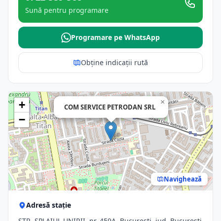
Sună pentru programare
Programare pe WhatsApp
Obține indicații rută
×
+
COM SERVICE PETRODAN SRL
−
Navighează
Adresă stație
STR. SPLAIUL UNIRII, nr. 459A, Bucuresti, jud. Bucuresti