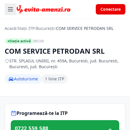
Conectare
Acasă
/
Stații ITP
/
București
/
COM SERVICE PETRODAN SRL
Stație activă
B0248
COM SERVICE PETRODAN SRL
STR. SPLAIUL UNIRII, nr. 459A, Bucuresti, jud. Bucuresti,
Bucuresti, jud. București
Autoturisme
1 linie ITP
Programează-te la ITP
0722 559 588