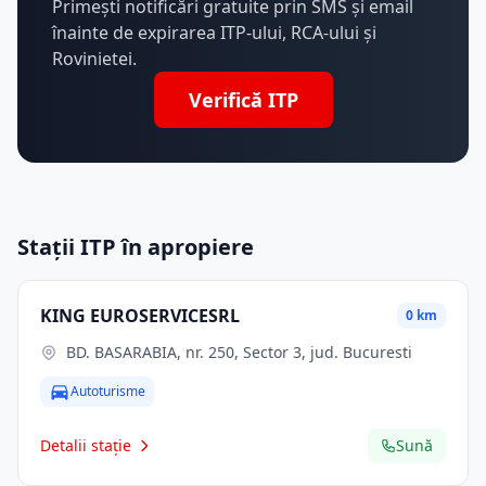
Primești notificări gratuite prin SMS și email
înainte de expirarea ITP-ului, RCA-ului și
Rovinietei.
Verifică ITP
Stații ITP în apropiere
KING EUROSERVICESRL
0 km
BD. BASARABIA, nr. 250, Sector 3, jud. Bucuresti
Autoturisme
Detalii stație
Sună