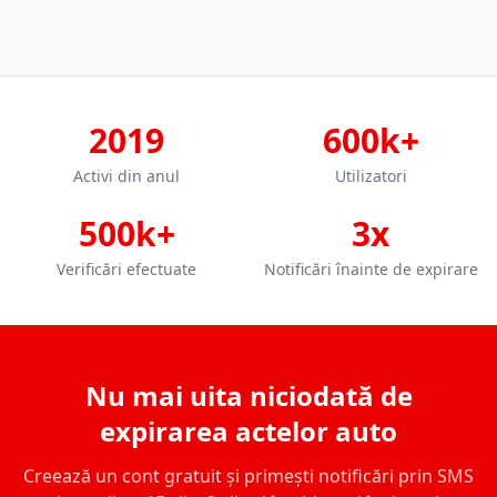
2019
600k+
Activi din anul
Utilizatori
500k+
3x
Verificări efectuate
Notificări înainte de expirare
Nu mai uita niciodată de
expirarea actelor auto
Creează un cont gratuit și primești notificări prin SMS