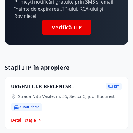
Primești notificări gratuite prin SMS și email
înainte de expirarea ITP-ului, RCA-ului și
Rovinietei.
Verifică ITP
Stații ITP în apropiere
URGENT I.T.P. BERCENI SRL
0.3 km
Strada Nițu Vasile, nr. 55, Sector 5, jud. Bucuresti
Autoturisme
Detalii stație