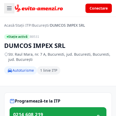
Conectare
Acasă
/
Stații ITP
/
București
/
DUMCOS IMPEX SRL
Stație activă
B0531
DUMCOS IMPEX SRL
Str. Raul Mara, nr. 7 A, Bucuresti, jud. Bucuresti, Bucuresti,
jud. București
Autoturisme
1 linie ITP
Programează-te la ITP
0214 608 219