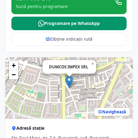
Sună pentru programare
Programare pe WhatsApp
Obține indicații rută
×
+
DUMCOS IMPEX SRL
−
Navighează
Adresă stație
Str. Raul Mara, nr. 7 A, Bucuresti, jud. Bucuresti