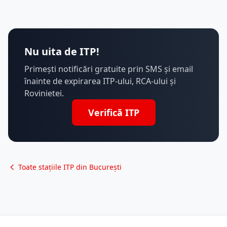
Nu uita de ITP!
Primești notificări gratuite prin SMS și email
înainte de expirarea ITP-ului, RCA-ului și
Rovinietei.
Verifică ITP
Toate stațiile ITP din București