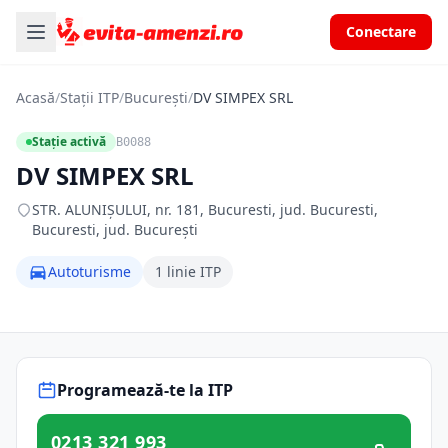
Conectare
Acasă
/
Stații ITP
/
București
/
DV SIMPEX SRL
Stație activă
B0088
DV SIMPEX SRL
STR. ALUNIŞULUI, nr. 181, Bucuresti, jud. Bucuresti,
Bucuresti, jud. București
Autoturisme
1 linie ITP
Programează-te la ITP
0213 321 993