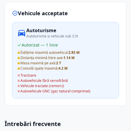
Vehicule acceptate
Autoturisme
Autoturisme și vehicule sub 3.5t
Autorizat — 1 linie
Înălțime maximă autovehicul:
2.85 M
Distanța minimă între axe:
1.14 M
Masa maximă pe axă:
2 T
Consolă spate maximă:
4.2 M
Tractoare
Autovehicule fără servofrână
Vehicule tractate (remorci)
Autovehicule GNC (gaz natural comprimat)
Întrebări frecvente