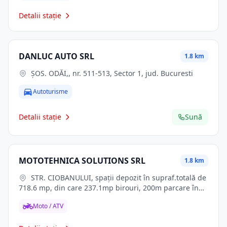
Detalii stație
DANLUC AUTO SRL
1.8 km
ŞOS. ODĂI,, nr. 511-513, Sector 1, jud. Bucuresti
Autoturisme
Detalii stație
Sună
MOTOTEHNICA SOLUTIONS SRL
1.8 km
STR. CIOBANULUI, spaţii depozit în supraf.totală de
718.6 mp, din care 237.1mp birouri, 200m parcare în
jurul spaţiului, nr. 125, Mogosoaia, jud. Ilfov
Moto / ATV