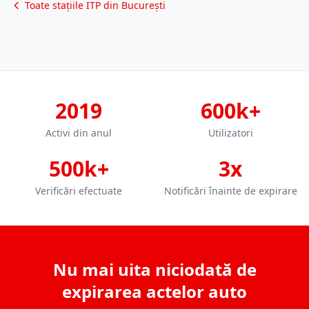
Toate stațiile ITP din București
2019
600k+
Activi din anul
Utilizatori
500k+
3x
Verificări efectuate
Notificări înainte de expirare
Nu mai uita niciodată de
expirarea actelor auto