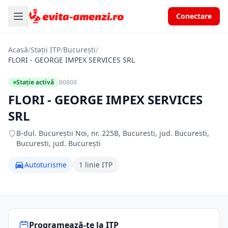
Conectare
Acasă
/
Stații ITP
/
București
/
FLORI - GEORGE IMPEX SERVICES SRL
Stație activă
B0808
FLORI - GEORGE IMPEX SERVICES
SRL
B-dul. Bucureştii Noi, nr. 225B, Bucuresti, jud. Bucuresti,
Bucuresti, jud. București
Autoturisme
1 linie ITP
Programează-te la ITP