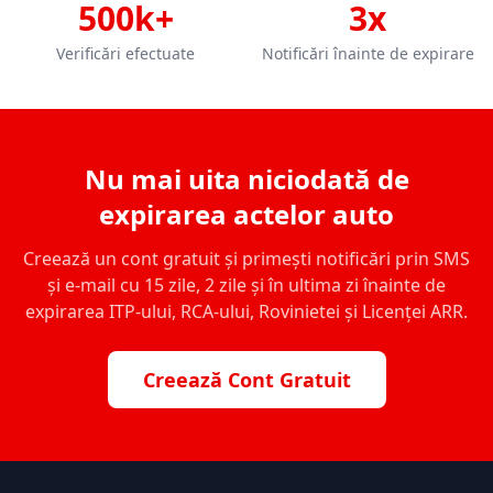
500k+
3x
Verificări efectuate
Notificări înainte de expirare
Nu mai uita niciodată de
expirarea actelor auto
Creează un cont gratuit și primești notificări prin SMS
și e-mail cu 15 zile, 2 zile și în ultima zi înainte de
expirarea ITP-ului, RCA-ului, Rovinietei și Licenței ARR.
Creează Cont Gratuit