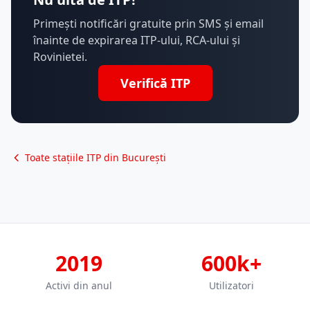
Primești notificări gratuite prin SMS și email
înainte de expirarea ITP-ului, RCA-ului și
Rovinietei.
Verifică ITP
Toate stațiile ITP din București
2019
600k+
Activi din anul
Utilizatori