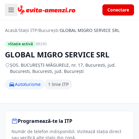
Conectare
Acasă
/
Stații ITP
/
București
/
GLOBAL MIGRO SERVICE SRL
Stație activă
B0295
GLOBAL MIGRO SERVICE SRL
ŞOS. BUCUREŞTI-MĂGURELE, nr. 17, Bucuresti, jud.
Bucuresti, Bucuresti, jud. București
Autoturisme
1 linie ITP
Programează-te la ITP
Număr de telefon indisponibil. Vizitează stația direct
sau verifică alte stații din zonă.