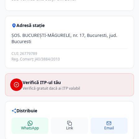
Adresă stație
ŞOS. BUCUREŞTI-MĂGURELE, nr. 17, Bucuresti, jud.
Bucuresti
CUI: 26779789
Reg. Comerț: J40/3884/2010
Verifică ITP-ul tău
Verifică gratuit dacă ai ITP valabil
Distribuie
WhatsApp
Link
Email