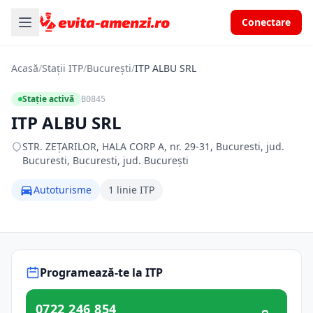
Conectare
Acasă
/
Stații ITP
/
București
/
ITP ALBU SRL
Stație activă
B0845
ITP ALBU SRL
STR. ZEŢARILOR, HALA CORP A, nr. 29-31, Bucuresti, jud.
Bucuresti, Bucuresti, jud. București
Autoturisme
1 linie ITP
Programează-te la ITP
0722 246 854