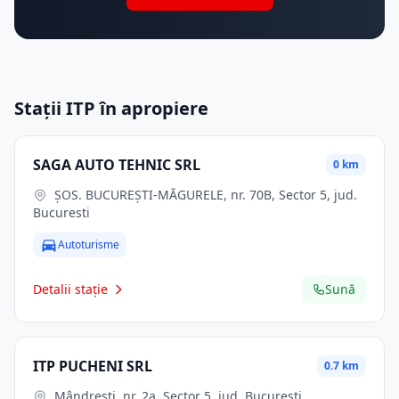
Stații ITP în apropiere
SAGA AUTO TEHNIC SRL
0 km
ŞOS. BUCUREŞTI-MĂGURELE, nr. 70B, Sector 5, jud.
Bucuresti
Autoturisme
Detalii stație
Sună
ITP PUCHENI SRL
0.7 km
Mândrești, nr. 2a, Sector 5, jud. Bucuresti