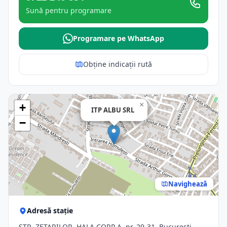
Sună pentru programare
Programare pe WhatsApp
Obține indicații rută
×
+
ITP ALBU SRL
−
Navighează
Adresă stație
STR. ZEŢARILOR, HALA CORP A, nr. 29-31, Bucuresti,