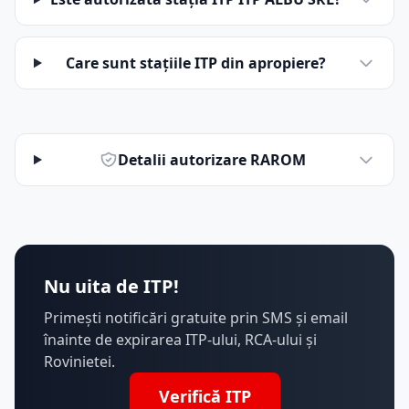
Care sunt stațiile ITP din apropiere?
Detalii autorizare RAROM
Nu uita de ITP!
Primești notificări gratuite prin SMS și email
înainte de expirarea ITP-ului, RCA-ului și
Rovinietei.
Verifică ITP