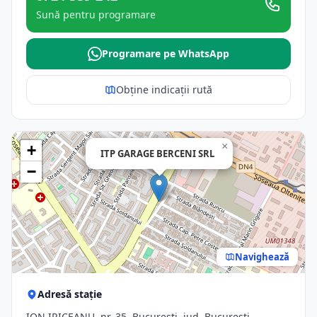
Sună pentru programare
Programare pe WhatsApp
Obține indicații rută
×
+
ITP GARAGE BERCENI SRL
−
Navighează
Adresă stație
ION IRICEANU, nr. 35, Bucuresti, jud. Bucuresti