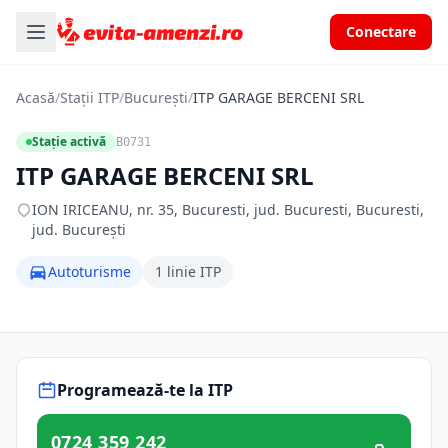
Conectare
Acasă
/
Stații ITP
/
București
/
ITP GARAGE BERCENI SRL
Stație activă
B0731
ITP GARAGE BERCENI SRL
ION IRICEANU, nr. 35, Bucuresti, jud. Bucuresti, Bucuresti,
jud. București
Autoturisme
1 linie ITP
Programează-te la ITP
0724 359 242