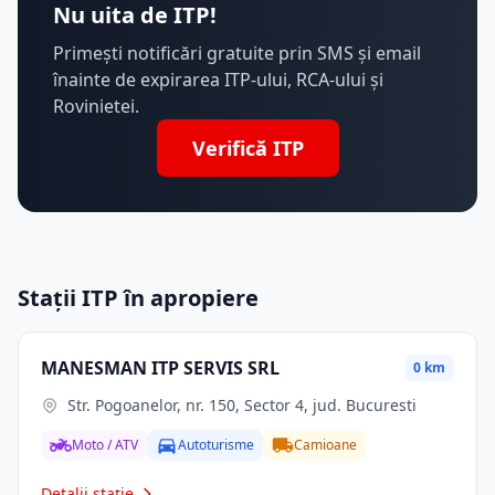
Nu uita de ITP!
Primești notificări gratuite prin SMS și email
înainte de expirarea ITP-ului, RCA-ului și
Rovinietei.
Verifică ITP
Stații ITP în apropiere
MANESMAN ITP SERVIS SRL
0 km
Str. Pogoanelor, nr. 150, Sector 4, jud. Bucuresti
Moto / ATV
Autoturisme
Camioane
Detalii stație