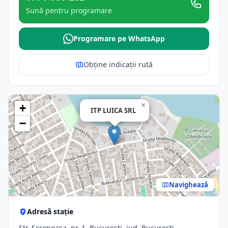
Sună pentru programare
Programare pe WhatsApp
Obține indicații rută
×
+
ITP LUICA SRL
−
Navighează
Adresă stație
Str. Scropoasa, nr. 1, Bucuresti, jud. Bucuresti