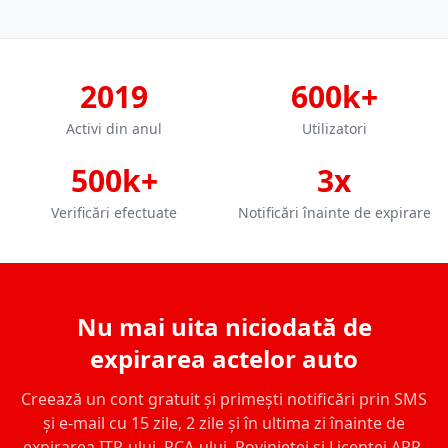
2019
600k+
Activi din anul
Utilizatori
500k+
3x
Verificări efectuate
Notificări înainte de expirare
Nu mai uita niciodată de
expirarea actelor auto
Creează un cont gratuit și primești notificări prin SMS
și e-mail cu 15 zile, 2 zile și în ultima zi înainte de
expirarea ITP-ului, RCA-ului, Rovinietei și Licenței ARR.