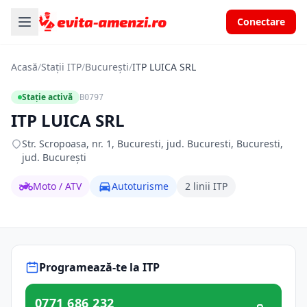
Conectare
Acasă
/
Stații ITP
/
București
/
ITP LUICA SRL
Stație activă
B0797
ITP LUICA SRL
Str. Scropoasa, nr. 1, Bucuresti, jud. Bucuresti, Bucuresti,
jud. București
Moto / ATV
Autoturisme
2 linii ITP
Programează-te la ITP
0771 686 232