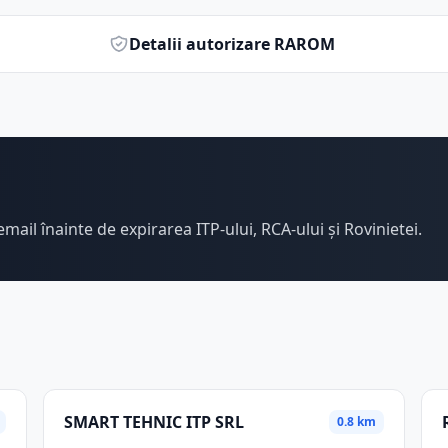
Detalii autorizare RAROM
email înainte de expirarea ITP-ului, RCA-ului și Rovinietei.
SMART TEHNIC ITP SRL
0.8 km