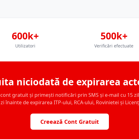
600k+
500k+
Utilizatori
Verificări efectuate
ita niciodată de expirarea act
ont gratuit și primești notificări prin SMS și e-mail cu 15 zile,
zi înainte de expirarea ITP-ului, RCA-ului, Rovinietei și Licen
Creează Cont Gratuit