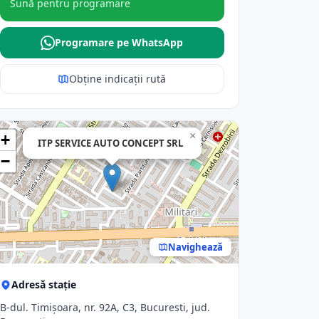
Sună pentru programare
Programare pe WhatsApp
Obține indicații rută
×
+
ITP SERVICE AUTO CONCEPT SRL
−
Navighează
Adresă stație
B-dul. Timişoara, nr. 92A, C3, Bucuresti, jud.