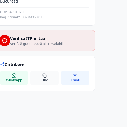
Bucuresti
CUI: 34901070
Reg. Comerț: J23/2900/2015
Verifică ITP-ul tău
Verifică gratuit dacă ai ITP valabil
Distribuie
WhatsApp
Link
Email