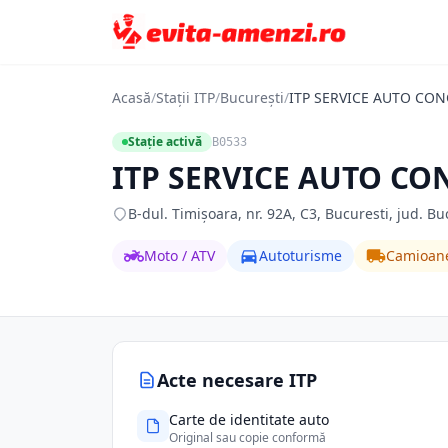
Acasă
/
Stații ITP
/
București
/
ITP SERVICE AUTO CON
Stație activă
B0533
ITP SERVICE AUTO CO
B-dul. Timişoara, nr. 92A, C3, Bucuresti, jud. Bu
Moto / ATV
Autoturisme
Camioan
Acte necesare ITP
Carte de identitate auto
Original sau copie conformă