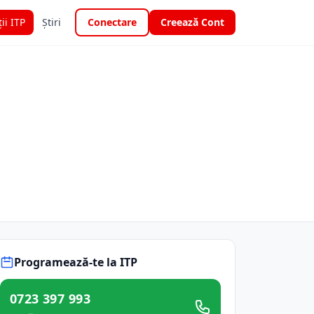
ții ITP
Știri
Conectare
Creează Cont
Programează-te la ITP
0723 397 993