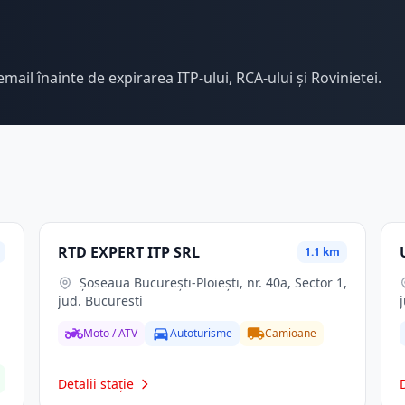
email înainte de expirarea ITP-ului, RCA-ului și Rovinietei.
RTD EXPERT ITP SRL
1.1 km
Șoseaua București-Ploiești, nr. 40a, Sector 1,
jud. Bucuresti
Moto / ATV
Autoturisme
Camioane
Detalii stație