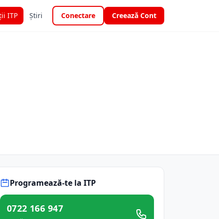
ții ITP
Știri
Conectare
Creează Cont
Programează-te la ITP
0722 166 947