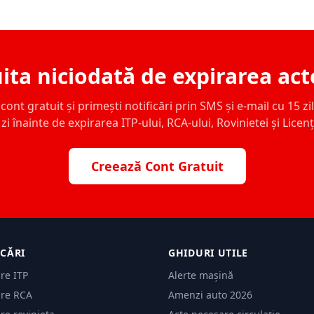
ita niciodată de expirarea act
ont gratuit și primești notificări prin SMS și e-mail cu 15 zile,
zi înainte de expirarea ITP-ului, RCA-ului, Rovinietei și Licen
Creează Cont Gratuit
ICĂRI
GHIDURI UTILE
are ITP
Alerte mașină
are RCA
Amenzi auto 2026