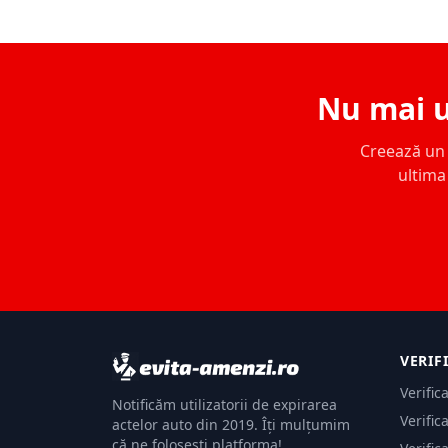
Nu mai u
Creează un c
ultima 
VERIF
Verific
Notificăm utilizatorii de expirarea
Verific
actelor auto din 2019. Îți mulțumim
că ne folosești platforma!