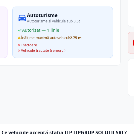
Autoturisme
Autoturisme și vehicule sub 3.5t
Autorizat — 1 linie
Înălțime maximă autovehicul:
2.75 m
Tractoare
Vehicule tractate (remorci)
Ce vehicule acceptă stația ITP ITPGRUP SOLUTII SRL?