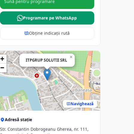
Sună pentru programare
Programare pe WhatsApp
Obține indicații rută
×
+
ITPGRUP SOLUTII SRL
−
Navighează
Adresă stație
Str. Constantin Dobrogeanu Gherea, nr. 111,