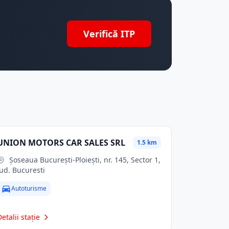
Verifică ITP
UNION MOTORS CAR SALES SRL
1.5 km
Șoseaua București-Ploiești, nr. 145, Sector 1,
jud. Bucuresti
Autoturisme
Detalii stație