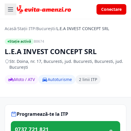
Conectare
Acasă
/
Stații ITP
/
București
/
L.E.A INVEST CONCEPT SRL
Stație activă
B0674
L.E.A INVEST CONCEPT SRL
Str. Doina, nr. 17, Bucuresti, jud. Bucuresti, Bucuresti, jud.
București
Moto / ATV
Autoturisme
2 linii ITP
Programează-te la ITP
0737 721 821