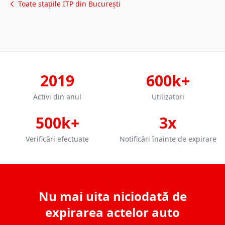
Toate stațiile ITP din București
2019
600k+
Activi din anul
Utilizatori
500k+
3x
Verificări efectuate
Notificări înainte de expirare
Nu mai uita niciodată de
expirarea actelor auto