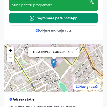
Sună pentru programare
Programare pe WhatsApp
Obține indicații rută
×
+
L.E.A INVEST CONCEPT SRL
−
Navighează
Adresă stație
Str. Doina, nr. 17, Bucuresti, jud. Bucuresti