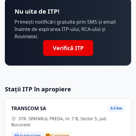
Nu uita de ITP!
Primești notificări gratuite prin SMS și email
înainte de expirarea ITP-ului, RCA-ului și
Rovinietei.
Verifică ITP
Stații ITP în apropiere
TRANSCOM SA
0.4 km
STR. SPATARUL PREDA, nr. 7 B, Sector 5, jud.
Bucuresti
Autoturisme
Camioane