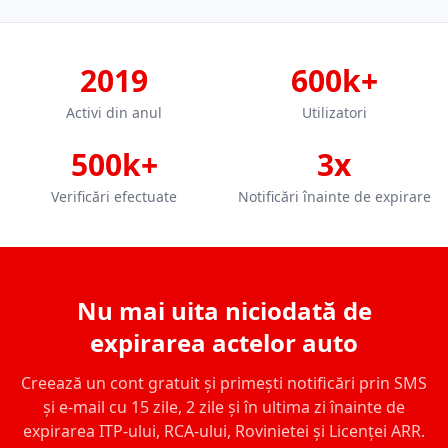
2019
600k+
Activi din anul
Utilizatori
500k+
3x
Verificări efectuate
Notificări înainte de expirare
Nu mai uita niciodată de
expirarea actelor auto
Creează un cont gratuit și primești notificări prin SMS
și e-mail cu 15 zile, 2 zile și în ultima zi înainte de
expirarea ITP-ului, RCA-ului, Rovinietei și Licenței ARR.