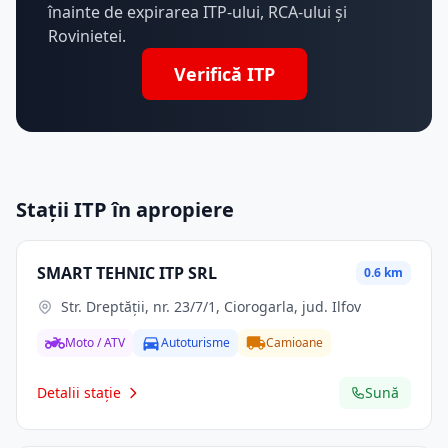
înainte de expirarea ITP-ului, RCA-ului și
Rovinietei.
Verifică ITP
Stații ITP în apropiere
SMART TEHNIC ITP SRL
0.6 km
Str. Dreptăţii, nr. 23/7/1, Ciorogarla, jud. Ilfov
Moto / ATV
Autoturisme
Camioane
Detalii stație
Sună