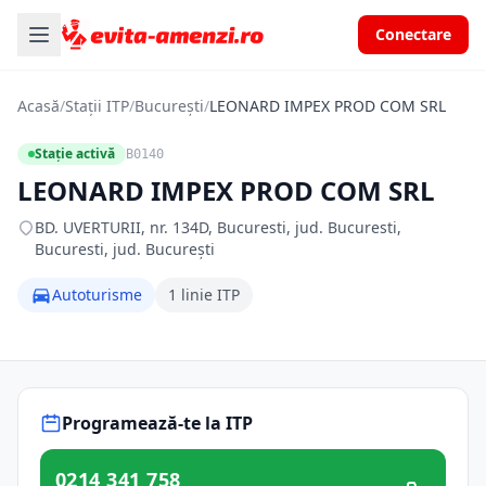
Conectare
Acasă
/
Stații ITP
/
București
/
LEONARD IMPEX PROD COM SRL
Stație activă
B0140
LEONARD IMPEX PROD COM SRL
BD. UVERTURII, nr. 134D, Bucuresti, jud. Bucuresti,
Bucuresti, jud. București
Autoturisme
1 linie ITP
Programează-te la ITP
0214 341 758