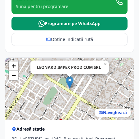
Sună pentru programare
Programare pe WhatsApp
Obține indicații rută
×
+
LEONARD IMPEX PROD COM SRL
−
Navighează
Adresă stație
BD. UVERTURII, nr. 134D, Bucuresti, jud. Bucuresti