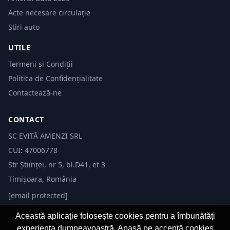
Acte necesare circulație
Știri auto
UTILE
Termeni și Condiții
Politica de Confidențialitate
Contactează-ne
CONTACT
SC EVITĂ AMENZI SRL
CUI: 47006778
Str Științei, nr 5, bl.D41, et 3
Timișoara, România
[email protected]
Această aplicație folosește cookies pentru a îmbunătăți
experiența dumneavoastră. Apasă pe acceptă cookies