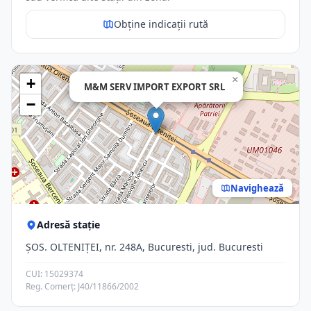
Obține indicații rută
×
+
M&M SERV IMPORT EXPORT SRL
−
Navighează
Adresă stație
ŞOS. OLTENIŢEI, nr. 248A, Bucuresti, jud. Bucuresti
CUI: 15029374
Reg. Comerț: J40/11866/2002