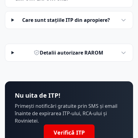
Care sunt stațiile ITP din apropiere?
Detalii autorizare RAROM
Nu uita de ITP!
Primești notificări gratuite prin SMS și email
înainte de expirarea ITP-ului, RCA-ului și
Rovinietei.
Verifică ITP