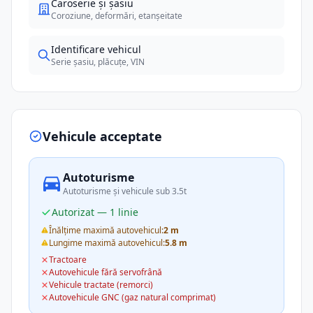
Caroserie și șasiu
Coroziune, deformări, etanșeitate
Identificare vehicul
Serie șasiu, plăcuțe, VIN
Vehicule acceptate
Autoturisme
Autoturisme și vehicule sub 3.5t
Autorizat — 1 linie
Înălțime maximă autovehicul:
2 m
Lungime maximă autovehicul:
5.8 m
Tractoare
Autovehicule fără servofrână
Vehicule tractate (remorci)
Autovehicule GNC (gaz natural comprimat)