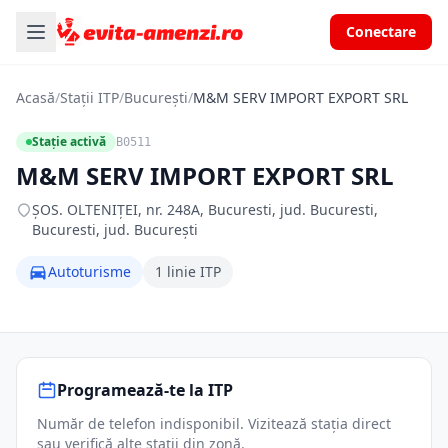
Conectare
Acasă
/
Stații ITP
/
București
/
M&M SERV IMPORT EXPORT SRL
Stație activă
B0511
M&M SERV IMPORT EXPORT SRL
ŞOS. OLTENIŢEI, nr. 248A, Bucuresti, jud. Bucuresti,
Bucuresti, jud. București
Autoturisme
1 linie ITP
Programează-te la ITP
Număr de telefon indisponibil. Vizitează stația direct
sau verifică alte stații din zonă.