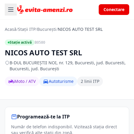
Conectare
Acasă
/
Stații ITP
/
București
/
NICOS AUTO TEST SRL
Stație activă
B0580
NICOS AUTO TEST SRL
B-DUL BUCUREŞTII NOI, nr. 129, Bucuresti, jud. Bucuresti,
Bucuresti, jud. București
Moto / ATV
Autoturisme
2 linii ITP
Programează-te la ITP
Număr de telefon indisponibil. Vizitează stația direct
sau verifică alte stații din zonă.