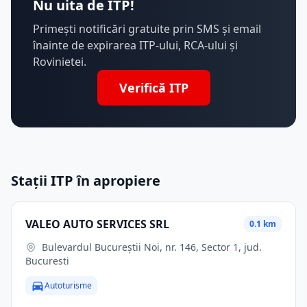
Nu uita de ITP!
Primești notificări gratuite prin SMS și email
înainte de expirarea ITP-ului, RCA-ului și
Rovinietei.
Verifică ITP
Stații ITP în apropiere
VALEO AUTO SERVICES SRL
0.1 km
Bulevardul Bucureștii Noi, nr. 146, Sector 1, jud.
Bucuresti
Autoturisme