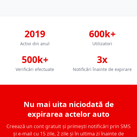
2019
600k+
Activi din anul
Utilizatori
500k+
3x
Verificări efectuate
Notificări înainte de expirare
Nu mai uita niciodată de
expirarea actelor auto
Creează un cont gratuit și primești notificări prin SMS
și e-mail cu 15 zile, 2 zile și în ultima zi înainte de