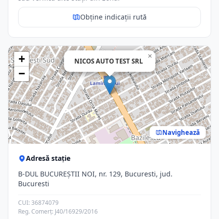
Obține indicații rută
×
+
NICOS AUTO TEST SRL
−
Navighează
Adresă stație
B-DUL BUCUREŞTII NOI, nr. 129, Bucuresti, jud.
Bucuresti
CUI: 36874079
Reg. Comerț: J40/16929/2016