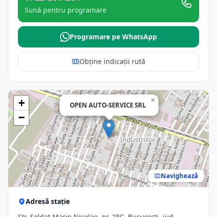
Sună pentru programare
Programare pe WhatsApp
Obține indicații rută
×
+
OPEN AUTO-SERVICE SRL
−
Navighează
Adresă stație
Str. Soldat Marin Nicolae, nr. 28C, Bucuresti, jud.