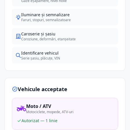
Gaze eșapament, nivel noxe
Iluminare și semnalizare
Faruri, stopuri, semnalizatoare
Caroserie și șasiu
Coroziune, deformări, etanșeitate
Identificare vehicul
Serie șasiu, plăcuțe, VIN
Vehicule acceptate
Moto / ATV
Motociclete, mopede, ATV-uri
Autorizat — 1 linie