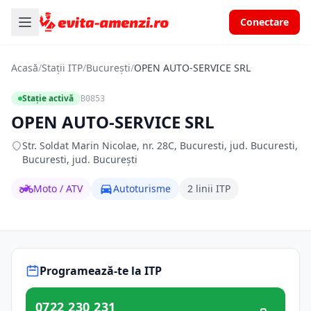
Conectare
Acasă
/
Stații ITP
/
București
/
OPEN AUTO-SERVICE SRL
Stație activă
B0853
OPEN AUTO-SERVICE SRL
Str. Soldat Marin Nicolae, nr. 28C, Bucuresti, jud. Bucuresti,
Bucuresti, jud. București
Moto / ATV
Autoturisme
2 linii ITP
Programează-te la ITP
0722 230 231