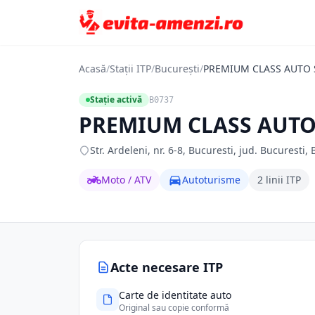
Acasă
/
Stații ITP
/
București
/
PREMIUM CLASS AUTO 
Stație activă
B0737
PREMIUM CLASS AUTO
Str. Ardeleni, nr. 6-8, Bucuresti, jud. Bucuresti,
Moto / ATV
Autoturisme
2 linii ITP
Acte necesare ITP
Carte de identitate auto
Original sau copie conformă