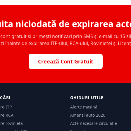
ita niciodată de expirarea act
ont gratuit și primești notificări prin SMS și e-mail cu 15 zile,
zi înainte de expirarea ITP-ului, RCA-ului, Rovinietei și Licen
Creează Cont Gratuit
ICĂRI
GHIDURI UTILE
are ITP
Alerte mașină
are RCA
Amenzi auto 2026
are rovinieta
Acte necesare circulație