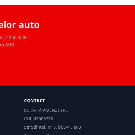
elor auto
 2 zile și în
ței ARR.
CONTACT
SC EVITĂ AMENZI SRL
CUI: 47006778
Str Științei, nr 5, bl.D41, et 3