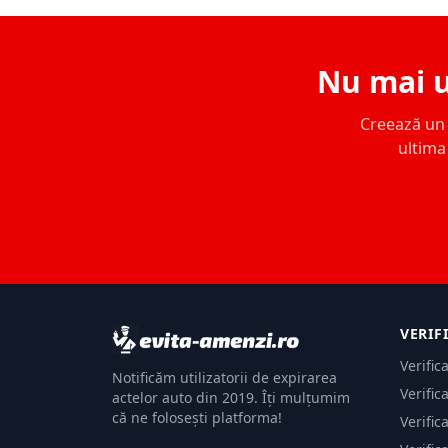
Nu mai u
Creează un c
ultima 
VERIF
Verific
Notificăm utilizatorii de expirarea
Verific
actelor auto din 2019. Îți mulțumim
că ne folosești platforma!
Verific