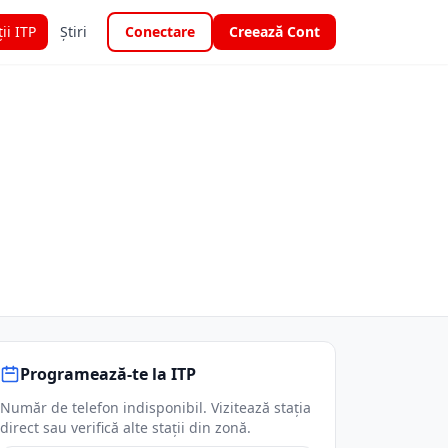
ții ITP
Știri
Conectare
Creează Cont
Programează-te la ITP
Număr de telefon indisponibil. Vizitează stația
direct sau verifică alte stații din zonă.