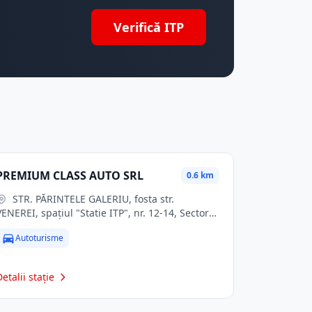
Verifică ITP
PREMIUM CLASS AUTO SRL
0.6 km
STR. PĂRINTELE GALERIU, fosta str.
VENEREI, spaţiul "Statie ITP", nr. 12-14, Sector
2, jud. Bucuresti
Autoturisme
Detalii stație