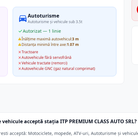
Autoturisme
Autoturisme și vehicule sub 3.5t
Autorizat — 1 linie
Înălțime maximă autovehicul:
3 m
Distanța minimă între axe:
1.07 m
Tractoare
Autovehicule fără servofrână
Vehicule tractate (remorci)
Autovehicule GNC (gaz natural comprimat)
e vehicule acceptă stația ITP PREMIUM CLASS AUTO SRL?
i acceptă: Motociclete, mopede, ATV-uri, Autoturisme și vehicule s