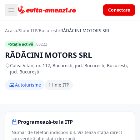
Conectare
Acasă
/
Stații ITP
/
București
/
RĂDĂCINI MOTORS SRL
Stație activă
B0222
RĂDĂCINI MOTORS SRL
Calea Vitan, nr. 112, Bucuresti, jud. Bucuresti, Bucuresti,
jud. București
Autoturisme
1 linie ITP
Programează-te la ITP
Număr de telefon indisponibil. Vizitează stația direct
sau verifică alte stații din zonă.