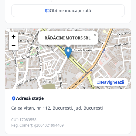
Obține indicații rută
×
+
RĂDĂCINI MOTORS SRL
−
Navighează
Adresă stație
Calea Vitan, nr. 112, Bucuresti, jud. Bucuresti
CUI: 17083558
Reg. Comerț: /J2004021994409