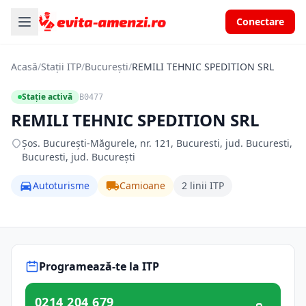
Conectare
Acasă
/
Stații ITP
/
București
/
REMILI TEHNIC SPEDITION SRL
Stație activă
B0477
REMILI TEHNIC SPEDITION SRL
Şos. Bucureşti-Măgurele, nr. 121, Bucuresti, jud. Bucuresti,
Bucuresti, jud. București
Autoturisme
Camioane
2 linii ITP
Programează-te la ITP
0214 204 679