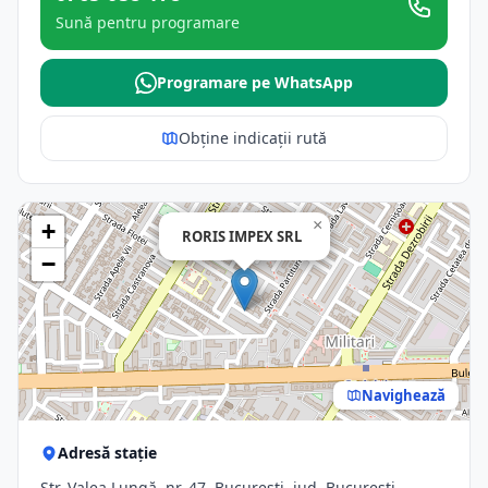
Sună pentru programare
Programare pe WhatsApp
Obține indicații rută
×
+
RORIS IMPEX SRL
−
Navighează
Adresă stație
Str. Valea Lungă, nr. 47, Bucuresti, jud. Bucuresti