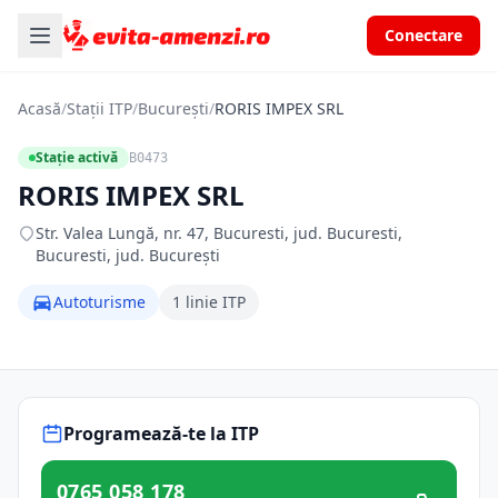
Conectare
Acasă
/
Stații ITP
/
București
/
RORIS IMPEX SRL
Stație activă
B0473
RORIS IMPEX SRL
Str. Valea Lungă, nr. 47, Bucuresti, jud. Bucuresti,
Bucuresti, jud. București
Autoturisme
1 linie ITP
Programează-te la ITP
0765 058 178