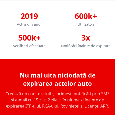
2019
600k+
Activi din anul
Utilizatori
500k+
3x
Verificări efectuate
Notificări înainte de expirare
Nu mai uita niciodată de
expirarea actelor auto
Creează un cont gratuit și primești notificări prin SMS
și e-mail cu 15 zile, 2 zile și în ultima zi înainte de
expirarea ITP-ului, RCA-ului, Rovinietei și Licenței ARR.