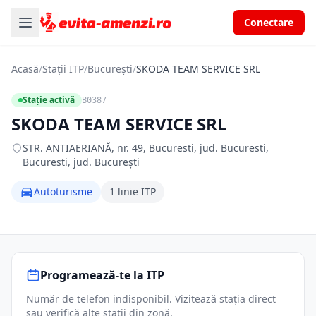
Conectare
Acasă
/
Stații ITP
/
București
/
SKODA TEAM SERVICE SRL
Stație activă
B0387
SKODA TEAM SERVICE SRL
STR. ANTIAERIANĂ, nr. 49, Bucuresti, jud. Bucuresti,
Bucuresti, jud. București
Autoturisme
1 linie ITP
Programează-te la ITP
Număr de telefon indisponibil. Vizitează stația direct
sau verifică alte stații din zonă.