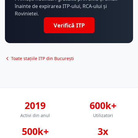
înainte de expirarea ITP-ului, RCA-ului și
Rovinietei.
Verifică ITP
Toate stațiile ITP din București
2019
600k+
Activi din anul
Utilizatori
500k+
3x