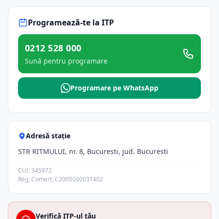
Programează-te la ITP
0212 528 000
Sună pentru programare
Programare pe WhatsApp
Adresă stație
STR RITMULUI, nr. 8, Bucuresti, jud. Bucuresti
CUI: 345972
Reg. Comerț: C2005000031402
Verifică ITP-ul tău