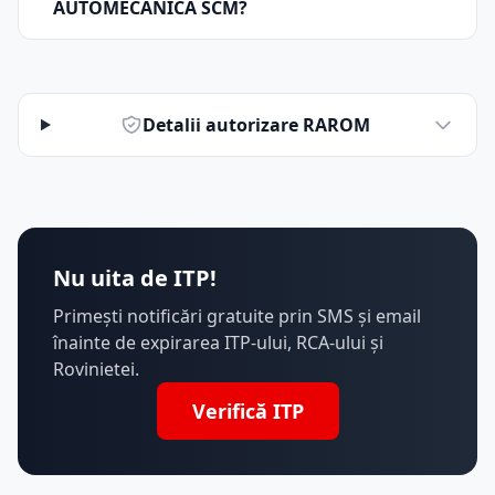
AUTOMECANICA SCM?
Detalii autorizare RAROM
Nu uita de ITP!
Primești notificări gratuite prin SMS și email
înainte de expirarea ITP-ului, RCA-ului și
Rovinietei.
Verifică ITP