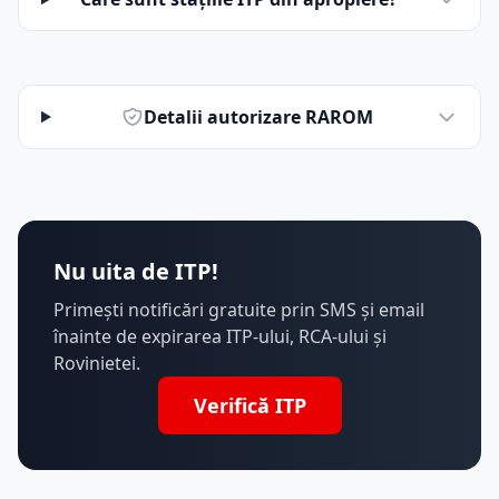
Detalii autorizare RAROM
Nu uita de ITP!
Primești notificări gratuite prin SMS și email
înainte de expirarea ITP-ului, RCA-ului și
Rovinietei.
Verifică ITP