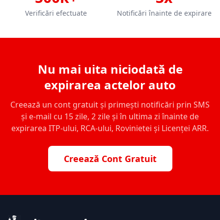
Verificări efectuate
Notificări înainte de expirare
Nu mai uita niciodată de
expirarea actelor auto
Creează un cont gratuit și primești notificări prin SMS
și e-mail cu 15 zile, 2 zile și în ultima zi înainte de
expirarea ITP-ului, RCA-ului, Rovinietei și Licenței ARR.
Creează Cont Gratuit