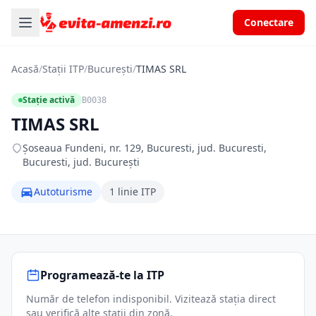
Conectare
Acasă
/
Stații ITP
/
București
/
TIMAS SRL
Stație activă
B0038
TIMAS SRL
Șoseaua Fundeni, nr. 129, Bucuresti, jud. Bucuresti,
Bucuresti, jud. București
Autoturisme
1 linie ITP
Programează-te la ITP
Număr de telefon indisponibil. Vizitează stația direct
sau verifică alte stații din zonă.