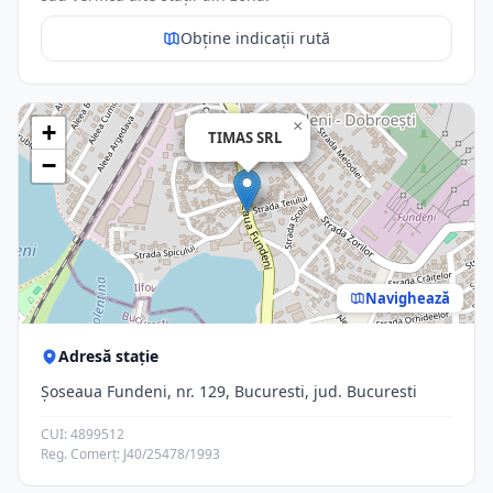
Obține indicații rută
×
+
TIMAS SRL
−
Navighează
Adresă stație
Șoseaua Fundeni, nr. 129, Bucuresti, jud. Bucuresti
CUI: 4899512
Reg. Comerț: J40/25478/1993