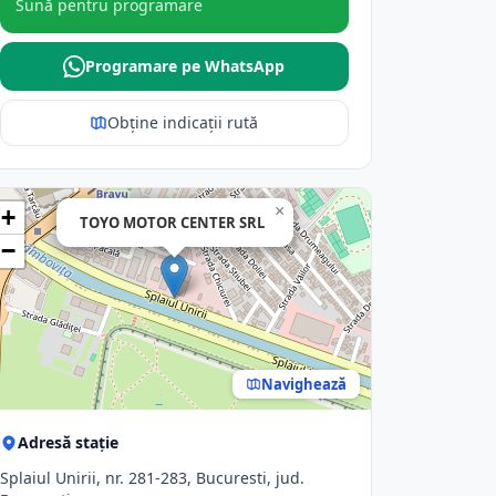
Sună pentru programare
Programare pe WhatsApp
Obține indicații rută
×
+
TOYO MOTOR CENTER SRL
−
Navighează
Adresă stație
Splaiul Unirii, nr. 281-283, Bucuresti, jud.