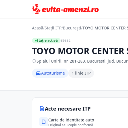
Acasă
/
Stații ITP
/
București
/
TOYO MOTOR CENTER 
Stație activă
B0332
TOYO MOTOR CENTER 
Splaiul Unirii, nr. 281-283, Bucuresti, jud. Bucur
Autoturisme
1 linie ITP
Acte necesare ITP
Carte de identitate auto
Original sau copie conformă