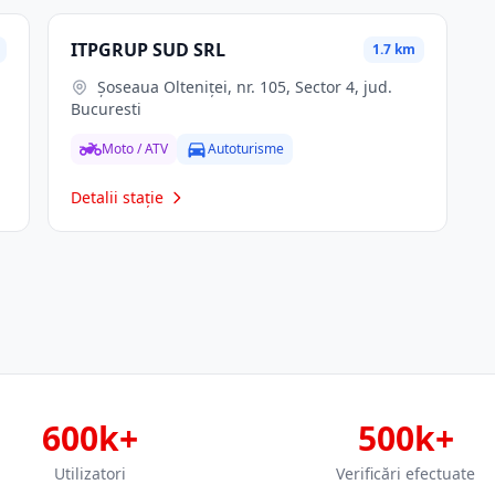
ITPGRUP SUD SRL
1.7 km
Șoseaua Olteniței, nr. 105, Sector 4, jud.
Bucuresti
Moto / ATV
Autoturisme
Detalii stație
600k+
500k+
Utilizatori
Verificări efectuate