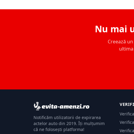
Nu mai u
Creează un c
ultima 
VERIF
Verific
Notificăm utilizatorii de expirarea
Verific
actelor auto din 2019. Îți mulțumim
că ne folosești platforma!
Verific