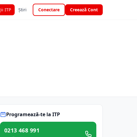
ții ITP
Știri
Conectare
Creează Cont
Programează-te la ITP
0213 468 991