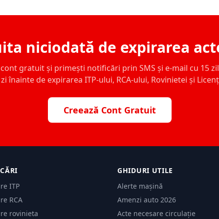
ita niciodată de expirarea act
ont gratuit și primești notificări prin SMS și e-mail cu 15 zile,
zi înainte de expirarea ITP-ului, RCA-ului, Rovinietei și Licen
Creează Cont Gratuit
ICĂRI
GHIDURI UTILE
are ITP
Alerte mașină
are RCA
Amenzi auto 2026
are rovinieta
Acte necesare circulație