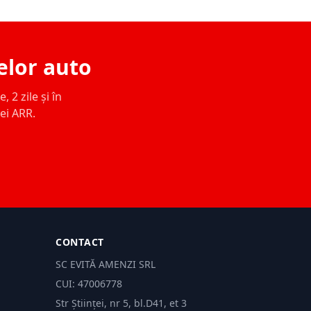
elor auto
 2 zile și în
ței ARR.
CONTACT
SC EVITĂ AMENZI SRL
CUI: 47006778
Str Științei, nr 5, bl.D41, et 3