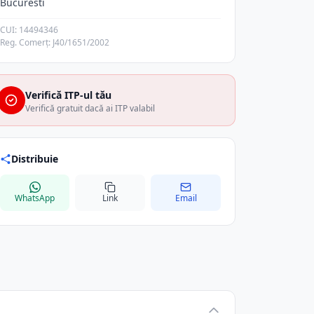
Bucuresti
CUI: 14494346
Reg. Comerț: J40/1651/2002
Verifică ITP-ul tău
Verifică gratuit dacă ai ITP valabil
Distribuie
WhatsApp
Link
Email