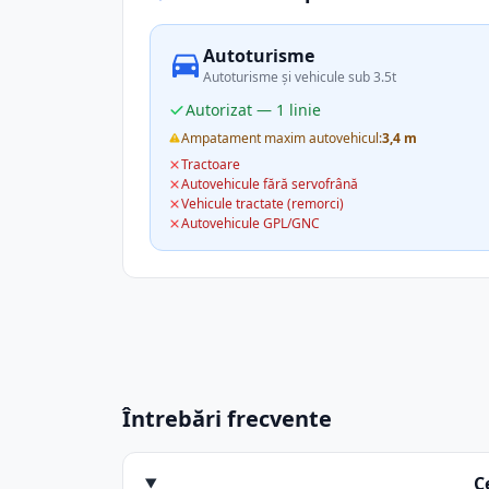
Autoturisme
Autoturisme și vehicule sub 3.5t
Autorizat — 1 linie
Ampatament maxim autovehicul:
3,4 m
Tractoare
Autovehicule fără servofrână
Vehicule tractate (remorci)
Autovehicule GPL/GNC
Întrebări frecvente
C