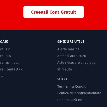
Creează Cont Gratuit
ICĂRI
GHIDURI UTILE
are ITP
Alerte mașină
are RCA
Amenzi auto 2026
are rovinieta
Acte necesare circulație
are licență ARR
Știri auto
TP
UTILE
Termeni și Condiții
Politica de Confidențialitate
Contactează-ne