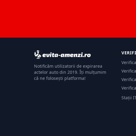
VERIF
Verific
Notificăm utilizatorii de expirarea
Verific
actelor auto din 2019. Îți mulțumim
că ne folosești platforma!
Verific
Verific
Stații I