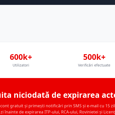
600k+
500k+
Utilizatori
Verificări efectuate
ita niciodată de expirarea act
ont gratuit și primești notificări prin SMS și e-mail cu 15 zile,
zi înainte de expirarea ITP-ului, RCA-ului, Rovinietei și Licen