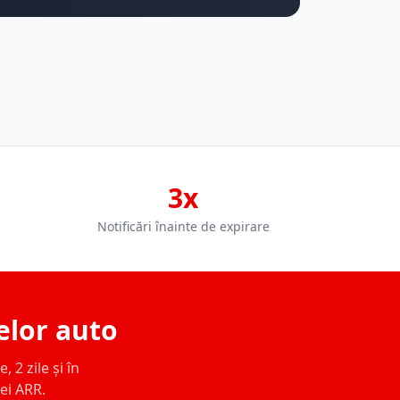
3x
Notificări înainte de expirare
elor auto
 2 zile și în
ței ARR.