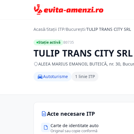
Acasă
/
Stații ITP
/
București
/
TULIP TRANS CITY SRL
Stație activă
B0735
TULIP TRANS CITY SRL
ALEEA MARIUS EMANOIL BUTEICĂ, nr. 30, Bucurest
Autoturisme
1 linie ITP
Acte necesare ITP
Carte de identitate auto
Original sau copie conformă