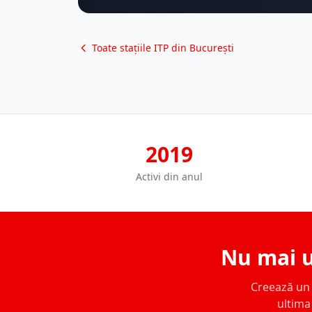
Toate stațiile ITP din București
2019
Activi din anul
Nu mai u
Creează un c
ultima 