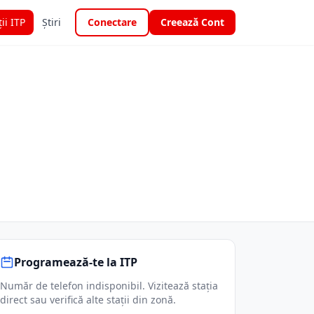
ții ITP
Știri
Conectare
Creează Cont
Programează-te la ITP
Număr de telefon indisponibil. Vizitează stația
direct sau verifică alte stații din zonă.