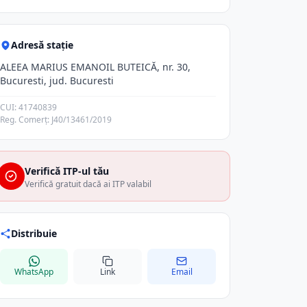
Adresă stație
ALEEA MARIUS EMANOIL BUTEICĂ, nr. 30,
Bucuresti, jud. Bucuresti
CUI: 41740839
Reg. Comerț: J40/13461/2019
Verifică ITP-ul tău
Verifică gratuit dacă ai ITP valabil
Distribuie
WhatsApp
Link
Email