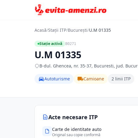
Acasă
/
Stații ITP
/
București
/
U.M 01335
Stație activă
B0271
U.M 01335
B-dul. Ghencea, nr. 35-37, Bucuresti, jud. Bucur
Autoturisme
Camioane
2 linii ITP
Acte necesare ITP
Carte de identitate auto
Original sau copie conformă