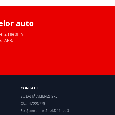
elor auto
 2 zile și în
ței ARR.
CONTACT
SC EVITĂ AMENZI SRL
CUI: 47006778
Str Științei, nr 5, bl.D41, et 3