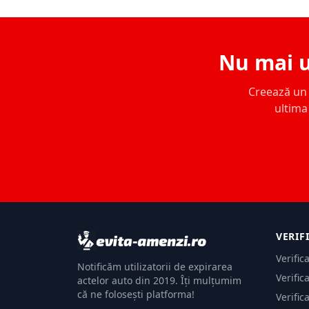
Nu mai u
Creează un c
ultima 
VERIF
Verific
Notificăm utilizatorii de expirarea
Verific
actelor auto din 2019. Îți mulțumim
că ne folosești platforma!
Verific