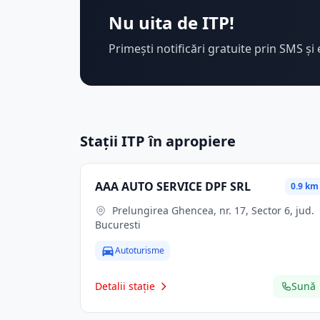
Nu uita de ITP!
Primești notificări gratuite prin SMS și 
Stații ITP în apropiere
AAA AUTO SERVICE DPF SRL
0.9 km
Prelungirea Ghencea, nr. 17, Sector 6, jud.
Bucuresti
Autoturisme
Detalii stație
Sună