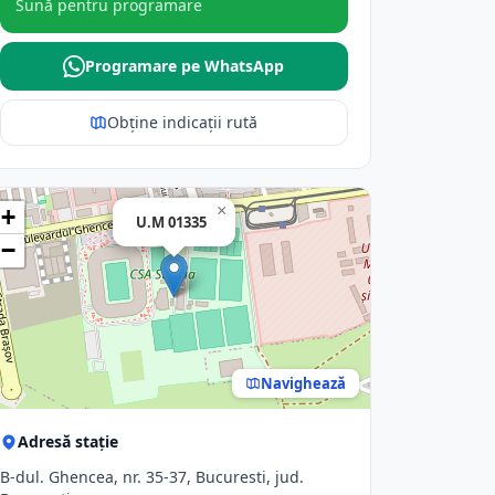
Sună pentru programare
Programare pe WhatsApp
Obține indicații rută
×
+
U.M 01335
−
Navighează
Adresă stație
B-dul. Ghencea, nr. 35-37, Bucuresti, jud.