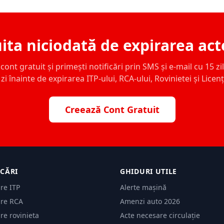
ita niciodată de expirarea act
ont gratuit și primești notificări prin SMS și e-mail cu 15 zile,
zi înainte de expirarea ITP-ului, RCA-ului, Rovinietei și Licen
Creează Cont Gratuit
ICĂRI
GHIDURI UTILE
are ITP
Alerte mașină
are RCA
Amenzi auto 2026
are rovinieta
Acte necesare circulație