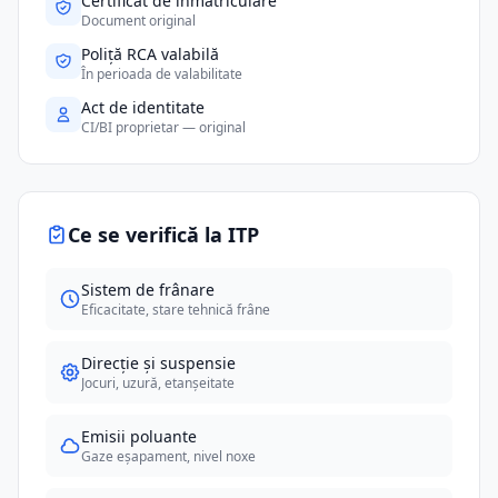
Certificat de înmatriculare
Document original
Poliță RCA valabilă
În perioada de valabilitate
Act de identitate
CI/BI proprietar — original
Ce se verifică la ITP
Sistem de frânare
Eficacitate, stare tehnică frâne
Direcție și suspensie
Jocuri, uzură, etanșeitate
Emisii poluante
Gaze eșapament, nivel noxe