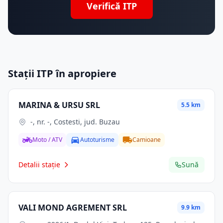
Verifică ITP
Stații ITP în apropiere
MARINA & URSU SRL
5.5 km
-, nr. -, Costesti, jud. Buzau
Moto / ATV
Autoturisme
Camioane
Detalii stație
Sună
VALI MOND AGREMENT SRL
9.9 km