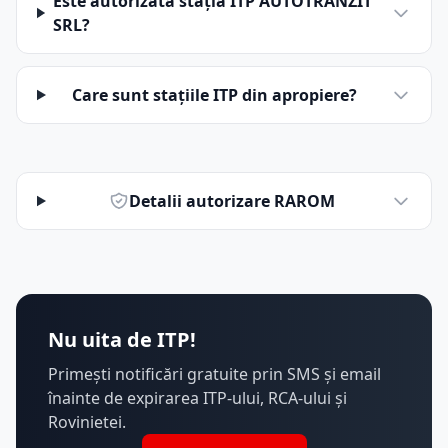
Este autorizată stația ITP AUTOTRANZIT
SRL?
Care sunt stațiile ITP din apropiere?
Detalii autorizare RAROM
Nu uita de ITP!
Primești notificări gratuite prin SMS și email
înainte de expirarea ITP-ului, RCA-ului și
Rovinietei.