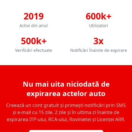
2019
600k+
Activi din anul
Utilizatori
500k+
3x
Verificări efectuate
Notificări înainte de expirare
Nu mai uita niciodată de
expirarea actelor auto
Creează un cont gratuit și primești notificări prin SMS
și e-mail cu 15 zile, 2 zile și în ultima zi înainte de
expirarea ITP-ului, RCA-ului, Rovinietei și Licenței ARR.