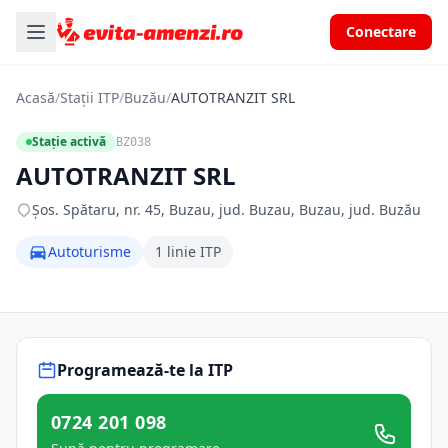
Conectare
Acasă
/
Stații ITP
/
Buzău
/
AUTOTRANZIT SRL
Stație activă
BZ038
AUTOTRANZIT SRL
Şos. Spătaru, nr. 45, Buzau, jud. Buzau, Buzau, jud. Buzău
Autoturisme
1 linie ITP
Programează-te la ITP
0724 201 098