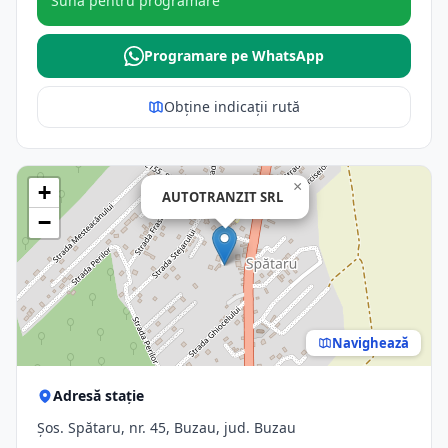
Sună pentru programare
Programare pe WhatsApp
Obține indicații rută
×
+
AUTOTRANZIT SRL
−
Navighează
Adresă stație
Şos. Spătaru, nr. 45, Buzau, jud. Buzau