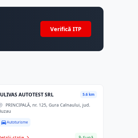
Verifică ITP
IULIVAS AUTOTEST SRL
5.6 km
PRINCIPALĂ, nr. 125, Gura Calnaului, jud.
Buzau
Autoturisme
Detalii stație
Sună