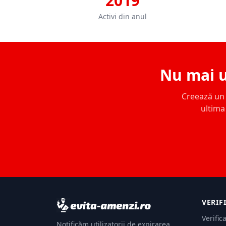
2019
Activi din anul
Nu mai u
Creează un c
ultima 
VERIF
Verific
Notificăm utilizatorii de expirarea