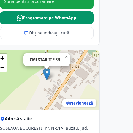
Sună pentru programare
Programare pe WhatsApp
Obține indicații rută
×
+
CMI STAR ITP SRL
−
Navighează
Adresă stație
SOSEAUA BUCURESTI, nr. NR.1A, Buzau, jud.