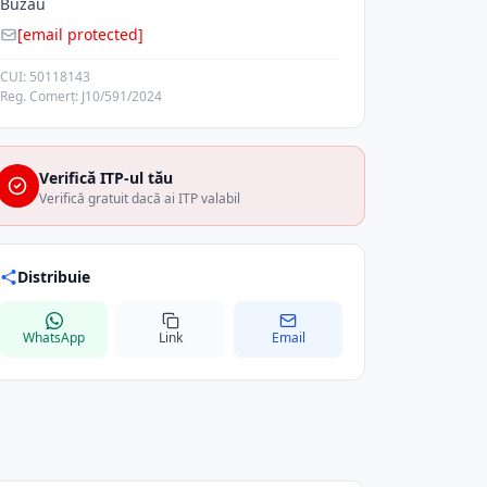
Buzau
[email protected]
CUI: 50118143
Reg. Comerț: J10/591/2024
Verifică ITP-ul tău
Verifică gratuit dacă ai ITP valabil
Distribuie
WhatsApp
Link
Email