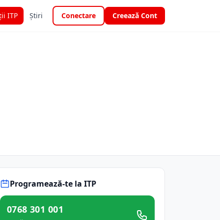
ții ITP
Știri
Conectare
Creează Cont
Programează-te la ITP
0768 301 001