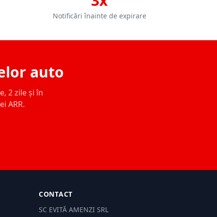
3x
Notificări înainte de expirare
elor auto
 2 zile și în
ței ARR.
CONTACT
SC EVITĂ AMENZI SRL