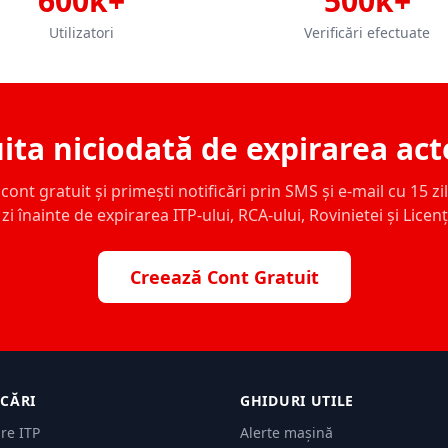
600k+
500k+
Utilizatori
Verificări efectuate
ita niciodată de expirarea act
ont gratuit și primești notificări prin SMS și e-mail cu 15 zile,
zi înainte de expirarea ITP-ului, RCA-ului, Rovinietei și Licen
Creează Cont Gratuit
ICĂRI
GHIDURI UTILE
are ITP
Alerte mașină