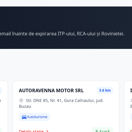
email înainte de expirarea ITP-ului, RCA-ului și Rovinietei.
AUTORAVENNA MOTOR SRL
5.6 km
u
Str. DNE 85, Nr. 41, Gura Calnaului, jud.
Buzau
Autoturisme
Detalii stație
Sună