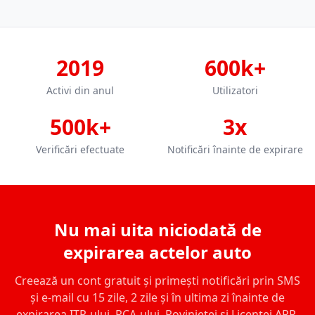
2019
600k+
Activi din anul
Utilizatori
500k+
3x
Verificări efectuate
Notificări înainte de expirare
Nu mai uita niciodată de
expirarea actelor auto
Creează un cont gratuit și primești notificări prin SMS
și e-mail cu 15 zile, 2 zile și în ultima zi înainte de
expirarea ITP-ului, RCA-ului, Rovinietei și Licenței ARR.