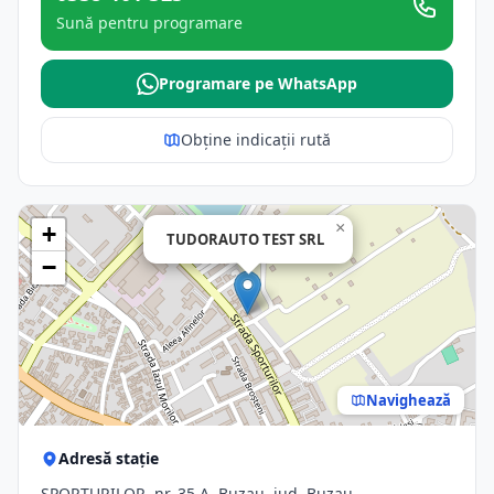
Sună pentru programare
Programare pe WhatsApp
Obține indicații rută
×
+
TUDORAUTO TEST SRL
−
Navighează
Adresă stație
SPORTURILOR, nr. 35 A, Buzau, jud. Buzau