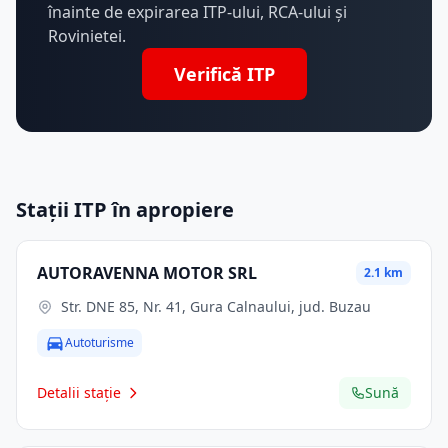
înainte de expirarea ITP-ului, RCA-ului și
Rovinietei.
Verifică ITP
Stații ITP în apropiere
AUTORAVENNA MOTOR SRL
2.1 km
Str. DNE 85, Nr. 41, Gura Calnaului, jud. Buzau
Autoturisme
Detalii stație
Sună