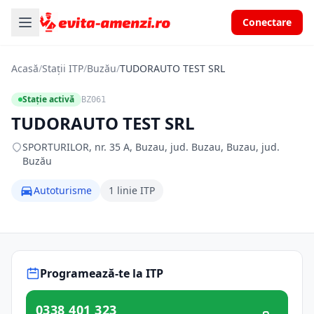
Conectare
Acasă
/
Stații ITP
/
Buzău
/
TUDORAUTO TEST SRL
Stație activă
BZ061
TUDORAUTO TEST SRL
SPORTURILOR, nr. 35 A, Buzau, jud. Buzau, Buzau, jud.
Buzău
Autoturisme
1 linie ITP
Programează-te la ITP
0338 401 323