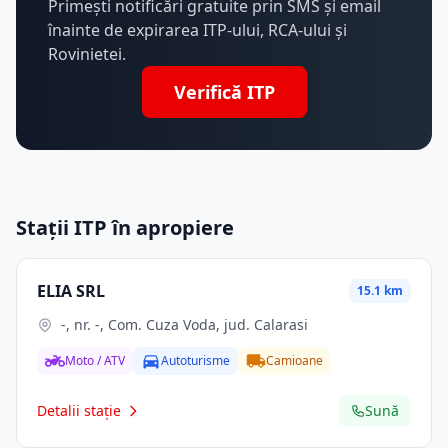
Primești notificări gratuite prin SMS și email
înainte de expirarea ITP-ului, RCA-ului și
Rovinietei.
Verifică ITP
Stații ITP în apropiere
ELIA SRL
15.1 km
-, nr. -, Com. Cuza Voda, jud. Calarasi
Moto / ATV
Autoturisme
Camioane
Detalii stație
Sună