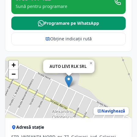
Sună pentru programare
Programare pe WhatsApp
Obține indicații rută
×
+
AUTO LEVI RLK SRL
−
Navighează
Adresă stație
STR. VARIANTA NORD, nr. 77, Calarasi, jud. Calarasi