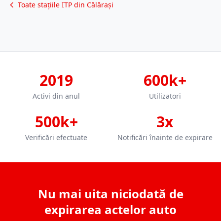
Toate stațiile ITP din Călărași
2019
600k+
Activi din anul
Utilizatori
500k+
3x
Verificări efectuate
Notificări înainte de expirare
Nu mai uita niciodată de
expirarea actelor auto