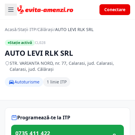
Conectare
Acasă
/
Stații ITP
/
Călărași
/
AUTO LEVI RLK SRL
Stație activă
CL028
AUTO LEVI RLK SRL
STR. VARIANTA NORD, nr. 77, Calarasi, jud. Calarasi,
Calarasi, jud. Călărași
Autoturisme
1 linie ITP
Programează-te la ITP
0735 411 422